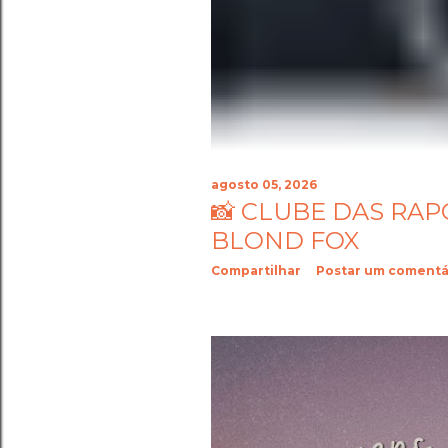
agosto 05, 2026
📸 CLUBE DAS RAP
BLOND FOX
Compartilhar
Postar um comentá