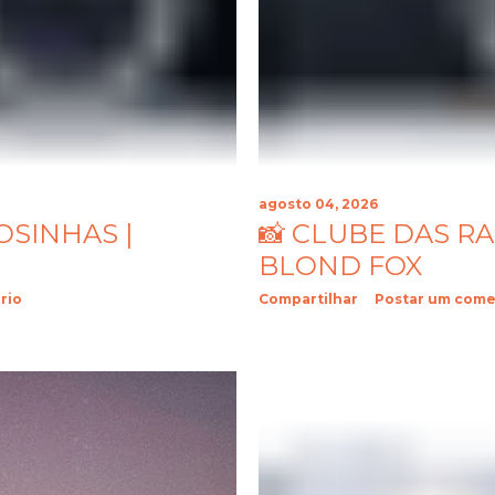
agosto 04, 2026
OSINHAS |
📸 CLUBE DAS R
BLOND FOX
rio
Compartilhar
Postar um come