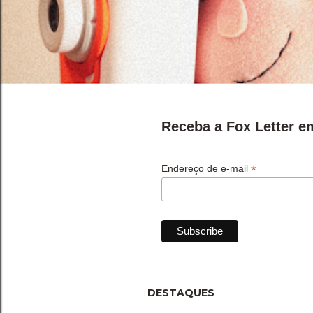
Receba a Fox Letter e
P
o
*
Endereço de e-mail
s
t
a
g
DESTAQUES
e