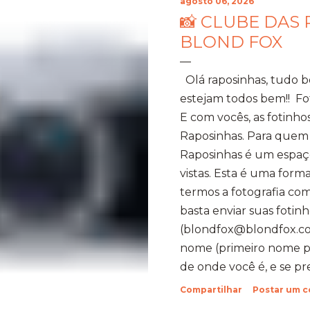
agosto 06, 2026
📸 CLUBE DAS 
BLOND FOX
Olá raposinhas, tudo 
estejam todos bem!! Fo
E com vocês, as fotinho
Raposinhas. Para quem
Raposinhas é um espaço
vistas. Esta é uma for
termos a fotografia com
basta enviar suas fotinh
(blondfox@blondfox.co
nome (primeiro nome par
de onde você é, e se p
sobre suas fotinhos. Fi
Compartilhar
Postar um 
feliz de recebê-las. Eu 