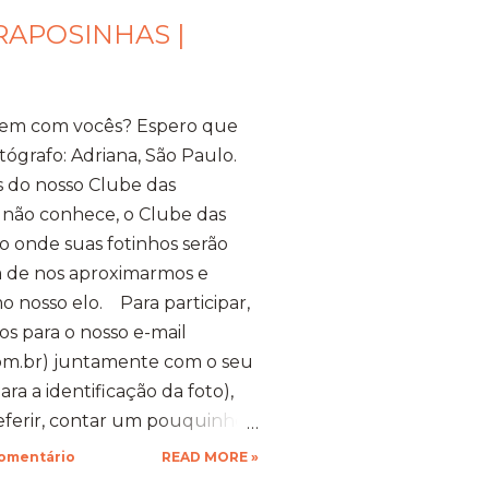
RAPOSINHAS |
bem com vocês? Espero que
tógrafo: Adriana, São Paulo.
s do nosso Clube das
 não conhece, o Clube das
 onde suas fotinhos serão
ma de nos aproximarmos e
o nosso elo. Para participar,
os para o nosso e-mail
m.br) juntamente com o seu
a a identificação da foto),
referir, contar um pouquinho
que a vontade! Ficarei muito
comentário
READ MORE »
espero as suas obras de arte,