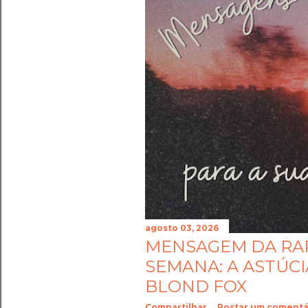
agosto 03, 2026
MENSAGEM DA RA
SEMANA: A ASTÚCIA
BLOND FOX
Compartilhar
Postar um comentá