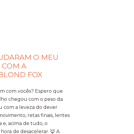
MUDARAM O MEU
 COM A
 BLOND FOX
bem com vocês? Espero que
ulho chegou com o peso da
u com a leveza do dever
vimento, retas finais, lentes
 e, acima de tudo, o
hora de desacelerar. ​🦊 A