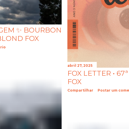
AGEM ✨ BOURBON
 BLOND FOX
rio
abril 27, 2025
FOX LETTER • 67
FOX
Compartilhar
Postar um come