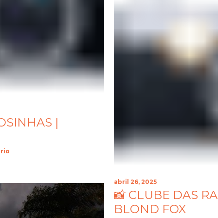
OSINHAS |
rio
abril 26, 2025
📸 CLUBE DAS R
BLOND FOX