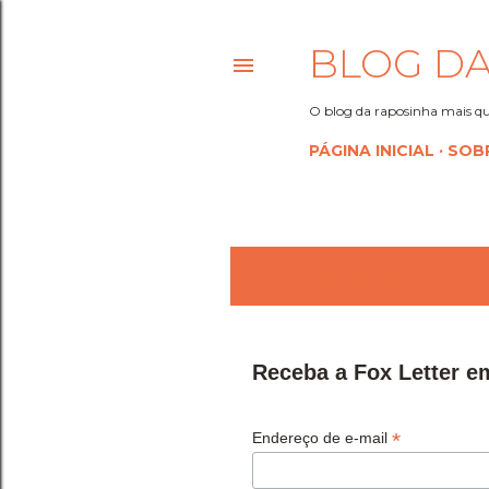
BLOG DA
O blog da raposinha mais qu
PÁGINA INICIAL
SOB
Mostrando postagens de abri
P
o
s
Receba a Fox Letter e
t
*
Endereço de e-mail
a