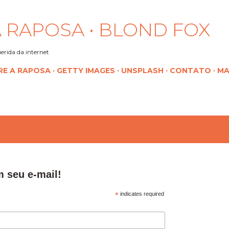
Pular para o conteúdo principal
 RAPOSA • BLOND FOX
erida da internet
RE A RAPOSA
GETTY IMAGES
UNSPLASH
CONTATO
MA
l, 2025
m seu e-mail!
*
indicates required