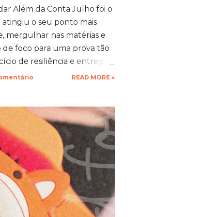
ar Além da Conta ​Julho foi o
 atingiu o seu ponto mais
te, mergulhar nas matérias e
 de foco para uma prova tão
cio de resiliência e entrega.
 gente se compromete de
comentário
READ MORE »
vo, a nossa mente descobre
stentação que a gente nem
ustivo, mas foi a prova
ia força. 🦊 A Viagem para
esafio ​Trocar de ar e ir
mbra transformou o peso do
xperiência memorável. A
ua arquitetura, suas estufas e