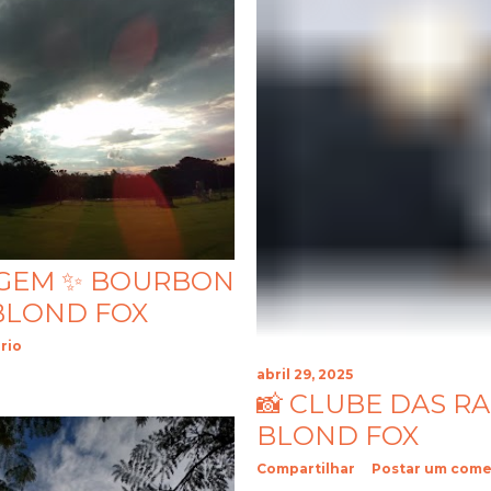
AGEM ✨ BOURBON
 BLOND FOX
rio
abril 29, 2025
📸 CLUBE DAS R
BLOND FOX
Compartilhar
Postar um come