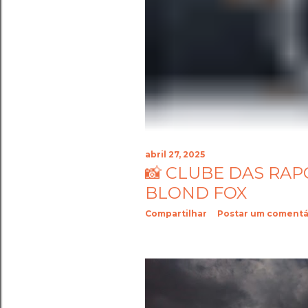
abril 27, 2025
📸 CLUBE DAS RAP
BLOND FOX
Compartilhar
Postar um comentá