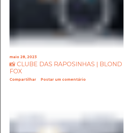
maio 28, 2023
📸 CLUBE DAS RAPOSINHAS | BLOND
FOX
Compartilhar
Postar um comentário