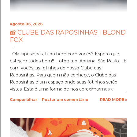
agosto 06, 2026
📸 CLUBE DAS RAPOSINHAS | BLOND
FOX
Olá raposinhas, tudo bem com vocês? Espero que
estejam todos bem!! Fotógrafo: Adriana, São Paulo. E
com vocês, as fotinhos do nosso Clube das
Raposinhas. Para quem não conhece, o Clube das
Raposinhas é um espaço onde suas fotinhos serão
vistas. Esta é uma forma de nos aproximarmos e
termos a fotografia como nosso elo. Para participar,
Compartilhar
Postar um comentário
READ MORE »
basta enviar suas fotinhos para o nosso e-mail
(blondfox@blondfox.com.br) juntamente com o seu
nome (primeiro nome para a identificação da foto), de
onde você é, e se preferir, contar um pouquinho sobre
suas fotinhos. Fique a vontade! Ficarei muito feliz de