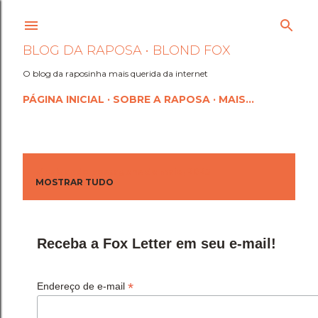
Pular para o conteúdo princi
BLOG DA RAPOSA • BLOND FOX
O blog da raposinha mais querida da internet
PÁGINA INICIAL
SOBRE A RAPOSA
MAIS…
Mostrando postagens de maio, 2023
P
MOSTRAR TUDO
o
s
Receba a Fox Letter em seu e-mail!
t
a
*
Endereço de e-mail
g