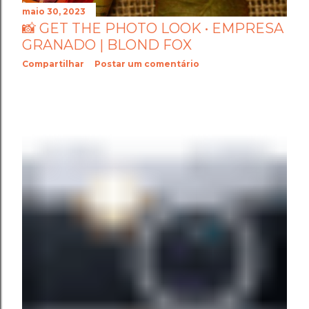
maio 30, 2023
📸 GET THE PHOTO LOOK • EMPRESA
GRANADO | BLOND FOX
Compartilhar
Postar um comentário