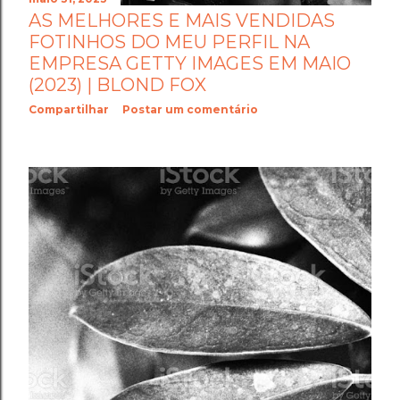
AS MELHORES E MAIS VENDIDAS
FOTINHOS DO MEU PERFIL NA
EMPRESA GETTY IMAGES EM MAIO
(2023) | BLOND FOX
Compartilhar
Postar um comentário