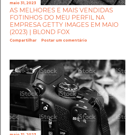
maio 31, 2023
AS MELHORES E MAIS VENDIDAS
FOTINHOS DO MEU PERFIL NA
EMPRESA GETTY IMAGES EM MAIO
(2023) | BLOND FOX
Compartilhar
Postar um comentário
maio 31, 2023