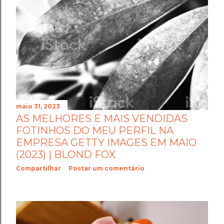
maio 31, 2023
AS MELHORES E MAIS VENDIDAS
FOTINHOS DO MEU PERFIL NA
EMPRESA GETTY IMAGES EM MAIO
(2023) | BLOND FOX
Compartilhar
Postar um comentário