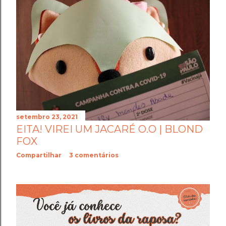
setembro 23, 2021
EITA! VIREI UM JACARÉ O.O | BLOND
FOX
Compartilhar
3 comentários