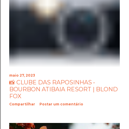
maio 27, 2023
📸 CLUBE DAS RAPOSINHAS •
BOURBON ATIBAIA RESORT | BLOND
FOX
Compartilhar
Postar um comentário