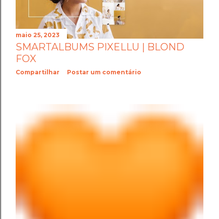
maio 25, 2023
SMARTALBUMS PIXELLU | BLOND
FOX
Compartilhar
Postar um comentário