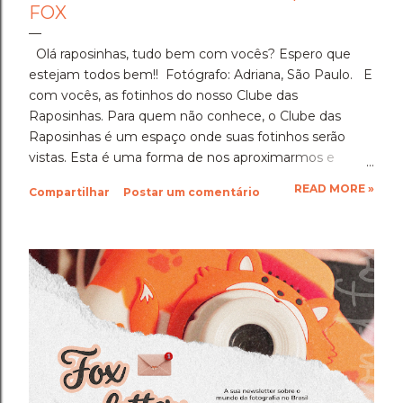
FOX
Olá raposinhas, tudo bem com vocês? Espero que
estejam todos bem!! Fotógrafo: Adriana, São Paulo. E
com vocês, as fotinhos do nosso Clube das
Raposinhas. Para quem não conhece, o Clube das
Raposinhas é um espaço onde suas fotinhos serão
vistas. Esta é uma forma de nos aproximarmos e
termos a fotografia como nosso elo. Para participar,
READ MORE »
Compartilhar
Postar um comentário
basta enviar suas fotinhos para o nosso e-mail
(blondfox@blondfox.com.br) juntamente com o seu
nome (primeiro nome para a identificação da foto), de
onde você é, e se preferir, contar um pouquinho sobre
suas fotinhos. Fique a vontade! Ficarei muito feliz de
recebê-las. Eu espero as suas obras de arte, ein?!
Beijos da raposa e até a próxima!!