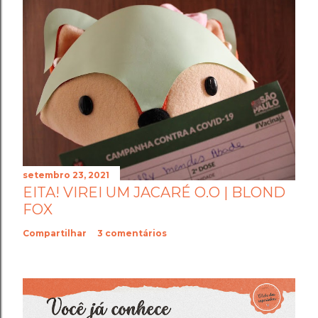
setembro 23, 2021
EITA! VIREI UM JACARÉ O.O | BLOND
FOX
Compartilhar
3 comentários