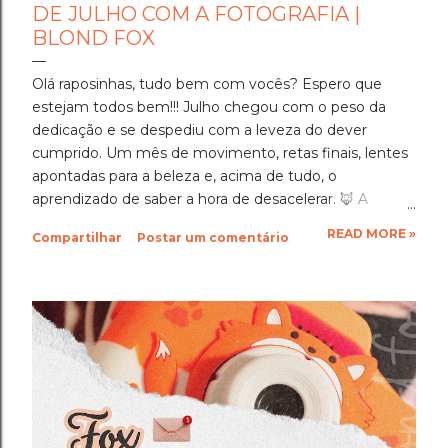
DE JULHO COM A FOTOGRAFIA |
BLOND FOX
Olá raposinhas, tudo bem com vocês? Espero que
estejam todos bem!!! Julho chegou com o peso da
dedicação e se despediu com a leveza do dever
cumprido. Um mês de movimento, retas finais, lentes
apontadas para a beleza e, acima de tudo, o
aprendizado de saber a hora de desacelerar. ​🦊 A
Imersão Absoluta: Estudar Além da Conta ​Julho foi o
READ MORE »
Compartilhar
Postar um comentário
mês em que a disciplina atingiu o seu ponto mais alto.
Estudar até o limite, mergulhar nas matérias e
entregar cada segundo de foco para uma prova tão
importante foi um exercício de resiliência e entrega.
Aprendi que quando a gente se compromete de
verdade com um objetivo, a nossa mente descobre
uma capacidade de sustentação que a gente nem
sabia que tinha. Foi exaustivo, mas foi a prova concreta
da minha própria força. 🦊 A Viagem para Holambra: O