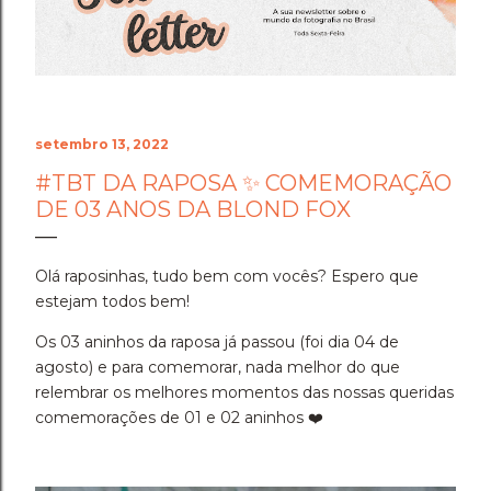
Cenário do Desafio ​Trocar de ar e ir fazer a prova em
Holambra transformou o peso do compromisso em
uma experiência memorável. A cidade das flores, com
sua arquitetura, suas estufas e suas estra...
setembro 13, 2022
#TBT DA RAPOSA ✨ COMEMORAÇÃO
DE 03 ANOS DA BLOND FOX
Olá raposinhas, tudo bem com vocês? Espero que
estejam todos bem!
Os 03 aninhos da raposa já passou (foi dia 04 de
agosto) e para comemorar, nada melhor do que
relembrar os melhores momentos das nossas queridas
comemorações de 01 e 02 aninhos
❤️