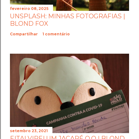
fevereiro 08, 2025
UNSPLASH: MINHAS FOTOGRAFIAS |
BLOND FOX
Compartilhar
1 comentário
setembro 23, 2021
EITA! VIREI UM JACARÉ O.O | BLOND