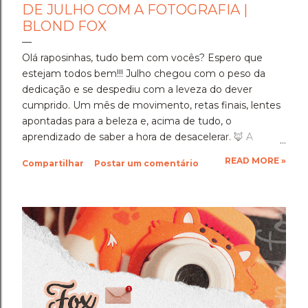
DE JULHO COM A FOTOGRAFIA |
BLOND FOX
Olá raposinhas, tudo bem com vocês? Espero que
estejam todos bem!!! Julho chegou com o peso da
dedicação e se despediu com a leveza do dever
cumprido. Um mês de movimento, retas finais, lentes
apontadas para a beleza e, acima de tudo, o
aprendizado de saber a hora de desacelerar. ​🦊 A
Imersão Absoluta: Estudar Além da Conta ​Julho foi o
READ MORE »
Compartilhar
Postar um comentário
mês em que a disciplina atingiu o seu ponto mais alto.
Estudar até o limite, mergulhar nas matérias e
entregar cada segundo de foco para uma prova tão
importante foi um exercício de resiliência e entrega.
Aprendi que quando a gente se compromete de
verdade com um objetivo, a nossa mente descobre
uma capacidade de sustentação que a gente nem
sabia que tinha. Foi exaustivo, mas foi a prova concreta
da minha própria força. 🦊 A Viagem para Holambra: O