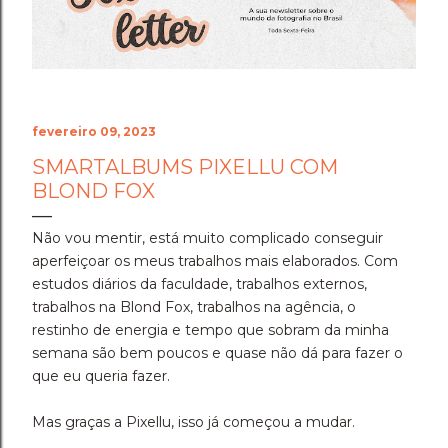
Cenário do Desafio ​Trocar de ar e ir fazer a prova em
Holambra transformou o peso do compromisso em
uma experiência memorável. A cidade das flores, com
sua arquitetura, suas estufas e suas estra...
fevereiro 09, 2023
SMARTALBUMS PIXELLU COM
BLOND FOX
Não vou mentir, está muito complicado conseguir
aperfeiçoar os meus trabalhos mais elaborados. Com
estudos diários da faculdade, trabalhos externos,
trabalhos na Blond Fox, trabalhos na agência, o
restinho de energia e tempo que sobram da minha
semana são bem poucos e quase não dá para fazer o
que eu queria fazer.
Mas graças a Pixellu, isso já começou a mudar.