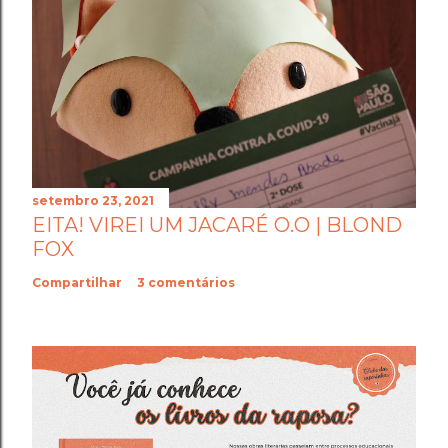
setembro 23, 2021
EITA! VIREI UM JACARÉ O.O | BLOND
FOX
Compartilhar
3 comentários