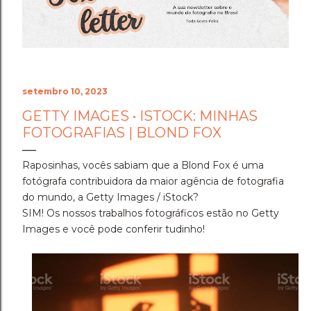
Cenário do Desafio ​Trocar de ar e ir fazer a prova em
Holambra transformou o peso do compromisso em
uma experiência memorável. A cidade das flores, com
sua arquitetura, suas estufas e suas estra...
setembro 10, 2023
GETTY IMAGES • ISTOCK: MINHAS
FOTOGRAFIAS | BLOND FOX
Raposinhas, vocês sabiam que a Blond Fox é uma
fotógrafa contribuidora da maior agência de fotografia
do mundo, a Getty Images / iStock?
SIM! Os nossos trabalhos fotográficos estão no Getty
Images e você pode conferir tudinho!