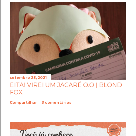
setembro 23, 2021
EITA! VIREI UM JACARÉ O.O | BLOND
FOX
Compartilhar
3 comentários