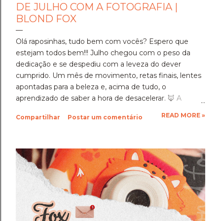
DE JULHO COM A FOTOGRAFIA |
BLOND FOX
Olá raposinhas, tudo bem com vocês? Espero que
estejam todos bem!!! Julho chegou com o peso da
dedicação e se despediu com a leveza do dever
cumprido. Um mês de movimento, retas finais, lentes
apontadas para a beleza e, acima de tudo, o
aprendizado de saber a hora de desacelerar. ​🦊 A
Imersão Absoluta: Estudar Além da Conta ​Julho foi o
READ MORE »
Compartilhar
Postar um comentário
mês em que a disciplina atingiu o seu ponto mais alto.
Estudar até o limite, mergulhar nas matérias e
entregar cada segundo de foco para uma prova tão
importante foi um exercício de resiliência e entrega.
Aprendi que quando a gente se compromete de
verdade com um objetivo, a nossa mente descobre
uma capacidade de sustentação que a gente nem
sabia que tinha. Foi exaustivo, mas foi a prova concreta
da minha própria força. 🦊 A Viagem para Holambra: O