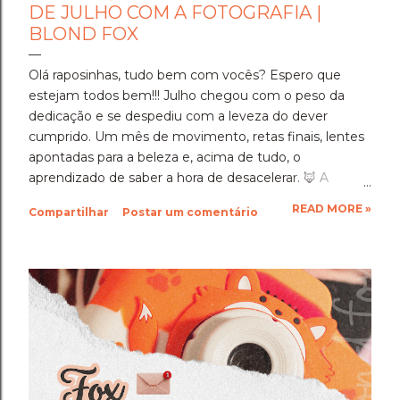
DE JULHO COM A FOTOGRAFIA |
BLOND FOX
Olá raposinhas, tudo bem com vocês? Espero que
estejam todos bem!!! Julho chegou com o peso da
dedicação e se despediu com a leveza do dever
cumprido. Um mês de movimento, retas finais, lentes
apontadas para a beleza e, acima de tudo, o
aprendizado de saber a hora de desacelerar. ​🦊 A
Imersão Absoluta: Estudar Além da Conta ​Julho foi o
READ MORE »
Compartilhar
Postar um comentário
mês em que a disciplina atingiu o seu ponto mais alto.
Estudar até o limite, mergulhar nas matérias e
entregar cada segundo de foco para uma prova tão
importante foi um exercício de resiliência e entrega.
Aprendi que quando a gente se compromete de
verdade com um objetivo, a nossa mente descobre
uma capacidade de sustentação que a gente nem
sabia que tinha. Foi exaustivo, mas foi a prova concreta
da minha própria força. 🦊 A Viagem para Holambra: O