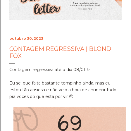
Cenário do Desafio ​Trocar de ar e ir fazer a prova em
Holambra transformou o peso do compromisso em
uma experiência memorável. A cidade das flores, com
sua arquitetura, suas estufas e suas estra...
outubro 30, 2023
CONTAGEM REGRESSIVA | BLOND
FOX
Contagem regressiva até o dia 08/01 ✨
Eu sei que falta bastante tempinho ainda, mas eu
estou tão ansiosa e não vejo a hora de anunciar tudo
pra vocês do que está por vir 🥹