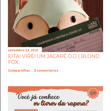
setembro 23, 2021
EITA! VIREI UM JACARÉ O.O | BLOND
FOX
Compartilhar
3 comentários