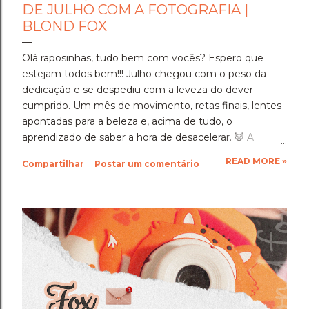
DE JULHO COM A FOTOGRAFIA |
BLOND FOX
Olá raposinhas, tudo bem com vocês? Espero que
estejam todos bem!!! Julho chegou com o peso da
dedicação e se despediu com a leveza do dever
cumprido. Um mês de movimento, retas finais, lentes
apontadas para a beleza e, acima de tudo, o
aprendizado de saber a hora de desacelerar. ​🦊 A
Imersão Absoluta: Estudar Além da Conta ​Julho foi o
READ MORE »
Compartilhar
Postar um comentário
mês em que a disciplina atingiu o seu ponto mais alto.
Estudar até o limite, mergulhar nas matérias e
entregar cada segundo de foco para uma prova tão
importante foi um exercício de resiliência e entrega.
Aprendi que quando a gente se compromete de
verdade com um objetivo, a nossa mente descobre
uma capacidade de sustentação que a gente nem
sabia que tinha. Foi exaustivo, mas foi a prova concreta
da minha própria força. 🦊 A Viagem para Holambra: O