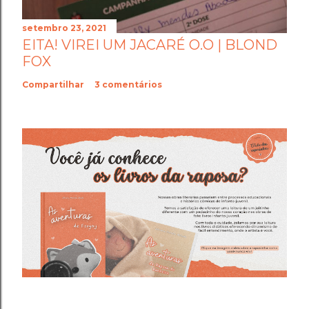
setembro 23, 2021
EITA! VIREI UM JACARÉ O.O | BLOND
FOX
Compartilhar
3 comentários