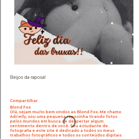
Beijos da raposa!
Compartilhar
Blond Fox
Olá, sejam muito bem vindos ao Blond Fox. Me chamo
Adrielly, sou uma pequena raposinha tirando fotos
pelos mundos em busca de despertar algum
sentimento dentro de você. Sou estudante de
fotografia e este site é dedicado a todos os meus
trabalhos fotográficos e todos os conteúdos digitais