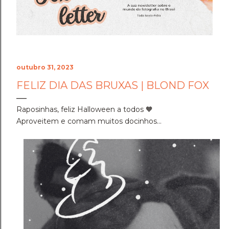
Cenário do Desafio ​Trocar de ar e ir fazer a prova em
Holambra transformou o peso do compromisso em
uma experiência memorável. A cidade das flores, com
sua arquitetura, suas estufas e suas estra...
outubro 31, 2023
FELIZ DIA DAS BRUXAS | BLOND FOX
Raposinhas, feliz Halloween a todos 🧡
Aproveitem e comam muitos docinhos...