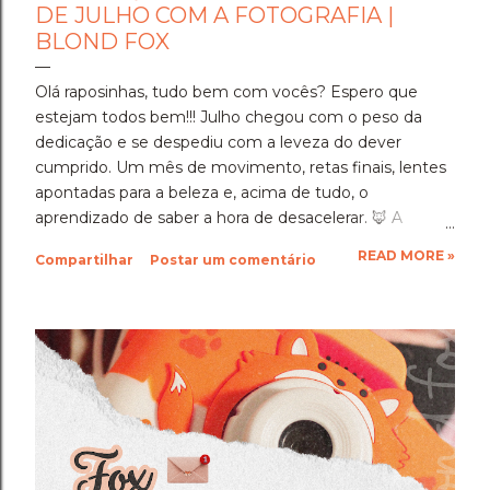
DE JULHO COM A FOTOGRAFIA |
BLOND FOX
Olá raposinhas, tudo bem com vocês? Espero que
estejam todos bem!!! Julho chegou com o peso da
dedicação e se despediu com a leveza do dever
cumprido. Um mês de movimento, retas finais, lentes
apontadas para a beleza e, acima de tudo, o
aprendizado de saber a hora de desacelerar. ​🦊 A
Imersão Absoluta: Estudar Além da Conta ​Julho foi o
READ MORE »
Compartilhar
Postar um comentário
mês em que a disciplina atingiu o seu ponto mais alto.
Estudar até o limite, mergulhar nas matérias e
entregar cada segundo de foco para uma prova tão
importante foi um exercício de resiliência e entrega.
Aprendi que quando a gente se compromete de
verdade com um objetivo, a nossa mente descobre
uma capacidade de sustentação que a gente nem
sabia que tinha. Foi exaustivo, mas foi a prova concreta
da minha própria força. 🦊 A Viagem para Holambra: O