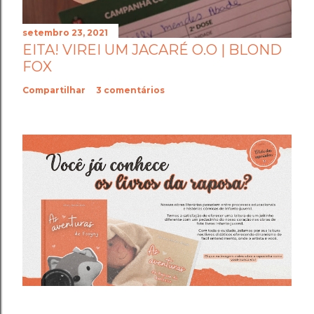
setembro 23, 2021
EITA! VIREI UM JACARÉ O.O | BLOND
FOX
Compartilhar
3 comentários