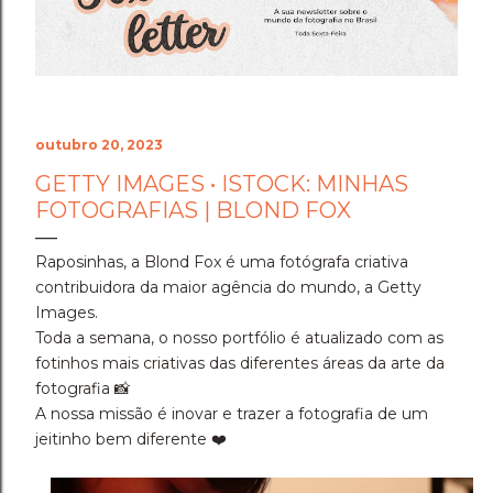
Cenário do Desafio ​Trocar de ar e ir fazer a prova em
Holambra transformou o peso do compromisso em
uma experiência memorável. A cidade das flores, com
sua arquitetura, suas estufas e suas estra...
outubro 20, 2023
GETTY IMAGES • ISTOCK: MINHAS
FOTOGRAFIAS | BLOND FOX
Raposinhas, a Blond Fox é uma fotógrafa criativa
contribuidora da maior agência do mundo, a Getty
Images.
Toda a semana, o nosso portfólio é atualizado com as
fotinhos mais criativas das diferentes áreas da arte da
fotografia 📸
A nossa missão é inovar e trazer a fotografia de um
jeitinho bem diferente ❤️