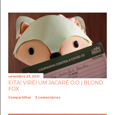
setembro 23, 2021
EITA! VIREI UM JACARÉ O.O | BLOND
FOX
Compartilhar
3 comentários