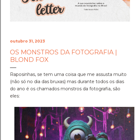
Cenário do Desafio ​Trocar de ar e ir fazer a prova em
Holambra transformou o peso do compromisso em
uma experiência memorável. A cidade das flores, com
sua arquitetura, suas estufas e suas estra...
outubro 31, 2023
OS MONSTROS DA FOTOGRAFIA |
BLOND FOX
Raposinhas, se tem uma coisa que me assusta muito
(não só no dia das bruxas) mas durante todos os dias
do ano é os chamados monstros da fotografia, são
eles: