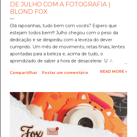
DE JULHO COM A FOTOGRAFIA |
BLOND FOX
Olá raposinhas, tudo bem com vocês? Espero que
estejam todos bem!!! Julho chegou com o peso da
dedicação e se despediu com a leveza do dever
cumprido. Um mês de movimento, retas finais, lentes
apontadas para a beleza e, acima de tudo, o
aprendizado de saber a hora de desacelerar. ​🦊 A
Imersão Absoluta: Estudar Além da Conta ​Julho foi o
READ MORE »
Compartilhar
Postar um comentário
mês em que a disciplina atingiu o seu ponto mais alto.
Estudar até o limite, mergulhar nas matérias e
entregar cada segundo de foco para uma prova tão
importante foi um exercício de resiliência e entrega.
Aprendi que quando a gente se compromete de
verdade com um objetivo, a nossa mente descobre
uma capacidade de sustentação que a gente nem
sabia que tinha. Foi exaustivo, mas foi a prova concreta
da minha própria força. 🦊 A Viagem para Holambra: O