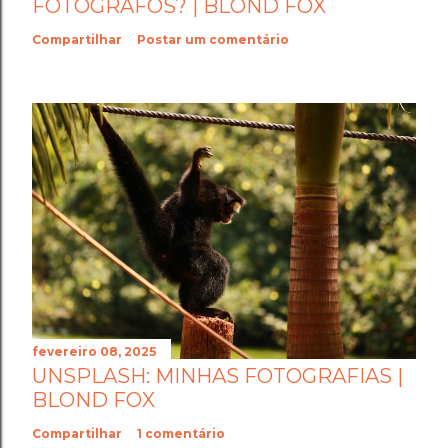
FOTÓGRAFOS? | BLOND FOX
Compartilhar
Postar um comentário
fevereiro 08, 2025
UNSPLASH: MINHAS FOTOGRAFIAS |
BLOND FOX
Compartilhar
1 comentário