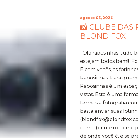
agosto 05, 2026
📸 CLUBE DAS 
BLOND FOX
Olá raposinhas, tudo 
estejam todos bem!! Fo
E com vocês, as fotinho
Raposinhas. Para quem
Raposinhas é um espaço
vistas. Esta é uma for
termos a fotografia com
basta enviar suas fotinh
(blondfox@blondfox.co
nome (primeiro nome par
de onde você é, e se p