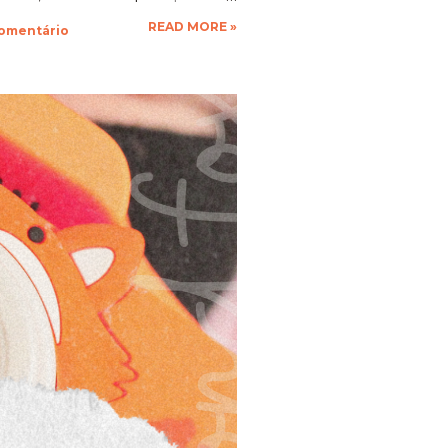
que a vontade! Ficarei muito
READ MORE »
comentário
espero as suas obras de arte,
 até a próxima!!