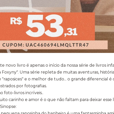
te novo livro é apenas o início da nossa série de livros in
 Foxyny". Uma série repleta de muitas aventuras, histórias
 "raposices" e o melhor de tudo... o grande diferencial é 
ustrados por fotografias.
o foto-livros incríveis..
ito carinho e amor é o que não faltam para deixar esse li
Sinopse:
 pequena raposinha do banheiro é uma fantasminha amis