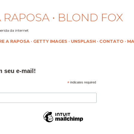
Pular para o conteúdo principal
 RAPOSA • BLOND FOX
erida da internet
RE A RAPOSA
GETTY IMAGES
UNSPLASH
CONTATO
MA
m seu e-mail!
*
indicates required