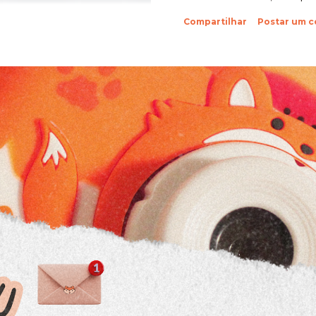
sobre suas fotinhos. Fi
Compartilhar
Postar um 
feliz de recebê-las. Eu 
ein?! Beijos da raposa e