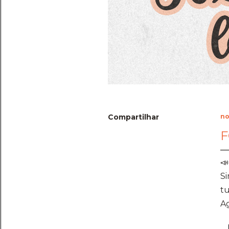
Compartilhar
no
F
📣
Si
t
Ag