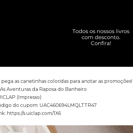
 pega as canetinhas coloridas para anotar as promoções!
 As Aventuras da Raposa do Banheiro
UICLAP (Impresso)
ódigo do cupom: UAC460694LMQLTTR47
nk: https://s.uiclap.com/1X6