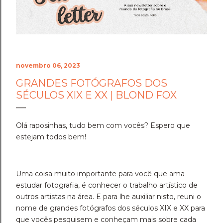
Cenário do Desafio ​Trocar de ar e ir fazer a prova em
Holambra transformou o peso do compromisso em
uma experiência memorável. A cidade das flores, com
sua arquitetura, suas estufas e suas estra...
novembro 06, 2023
GRANDES FOTÓGRAFOS DOS
SÉCULOS XIX E XX | BLOND FOX
Olá raposinhas, tudo bem com vocês? Espero que
estejam todos bem!
Uma coisa muito importante para você que ama
estudar fotografia, é conhecer o trabalho artístico de
outros artistas na área. E para lhe auxiliar nisto, reuni o
nome de grandes fotógrafos dos séculos XIX e XX para
que vocês pesquisem e conheçam mais sobre cada