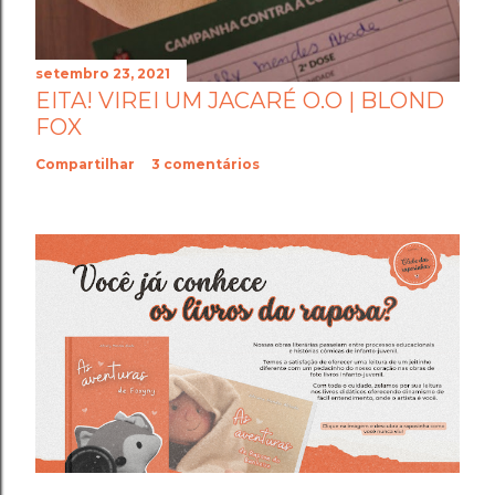
setembro 23, 2021
EITA! VIREI UM JACARÉ O.O | BLOND
FOX
Compartilhar
3 comentários