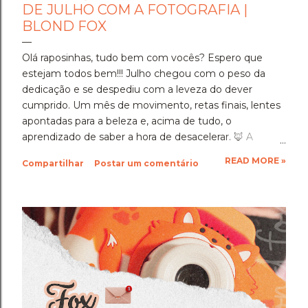
DE JULHO COM A FOTOGRAFIA |
BLOND FOX
Olá raposinhas, tudo bem com vocês? Espero que
estejam todos bem!!! Julho chegou com o peso da
dedicação e se despediu com a leveza do dever
cumprido. Um mês de movimento, retas finais, lentes
apontadas para a beleza e, acima de tudo, o
aprendizado de saber a hora de desacelerar. ​🦊 A
Imersão Absoluta: Estudar Além da Conta ​Julho foi o
READ MORE »
Compartilhar
Postar um comentário
mês em que a disciplina atingiu o seu ponto mais alto.
Estudar até o limite, mergulhar nas matérias e
entregar cada segundo de foco para uma prova tão
importante foi um exercício de resiliência e entrega.
Aprendi que quando a gente se compromete de
verdade com um objetivo, a nossa mente descobre
uma capacidade de sustentação que a gente nem
sabia que tinha. Foi exaustivo, mas foi a prova concreta
da minha própria força. 🦊 A Viagem para Holambra: O