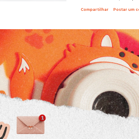
sobre suas fotinhos. Fi
Compartilhar
Postar um 
feliz de recebê-las. Eu 
ein?! Beijos da raposa e