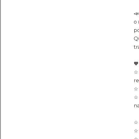

o
p
Qu
tr
🧡
☆ 
r
☆ 
☆ 
na
☆ 
☆ 