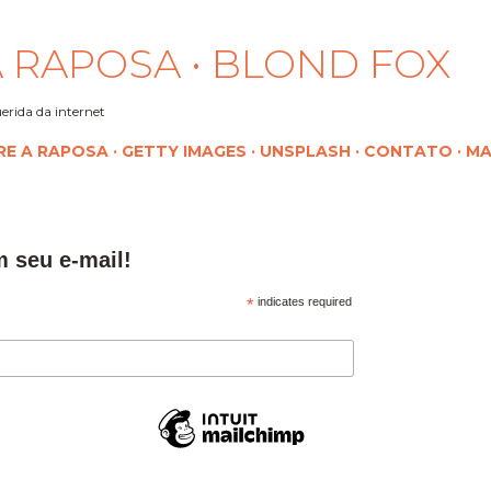
Pular para o conteúdo principal
 RAPOSA • BLOND FOX
erida da internet
RE A RAPOSA
GETTY IMAGES
UNSPLASH
CONTATO
MA
m seu e-mail!
*
indicates required