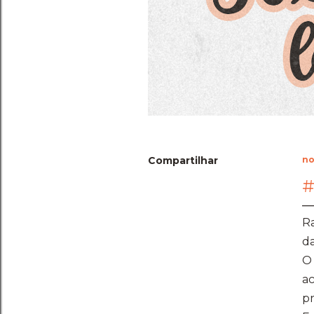
Compartilhar
no
#
Ra
da
O 
ac
pr