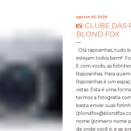
agosto 05, 2026
📸 CLUBE DAS 
BLOND FOX
Olá raposinhas, tudo 
estejam todos bem!! Fo
E com vocês, as fotinho
Raposinhas. Para quem
Raposinhas é um espaço
vistas. Esta é uma for
termos a fotografia com
basta enviar suas fotinh
(blondfox@blondfox.co
nome (primeiro nome par
de onde você é, e se p