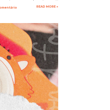
que a vontade! Ficarei muito
READ MORE »
comentário
espero as suas obras de arte,
 até a próxima!!