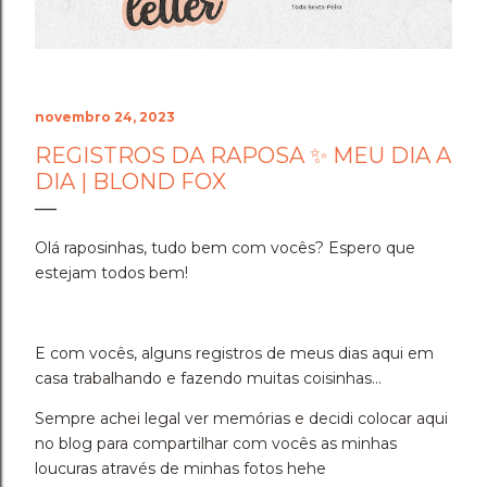
Foram dias difíceis, de angústia e de pânico. Ver o
acervo de 7 anos de dedicação desaparecer duas
vezes seguidas testou os limites da min...
novembro 24, 2023
REGISTROS DA RAPOSA ✨ MEU DIA A
DIA | BLOND FOX
Olá raposinhas, tudo bem com vocês? Espero que
estejam todos bem!
E com vocês, alguns registros de meus dias aqui em
casa trabalhando e fazendo muitas coisinhas...
Sempre achei legal ver memórias e decidi colocar aqui
no blog para compartilhar com vocês as minhas
loucuras através de minhas fotos hehe