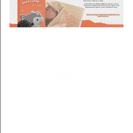
Tecnologia do Blogger
Todos os direitos reservados a Blond Fox ® - CNPJ:
49.281.366/0001-75