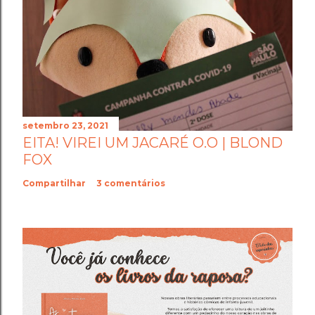
setembro 23, 2021
EITA! VIREI UM JACARÉ O.O | BLOND
FOX
Compartilhar
3 comentários