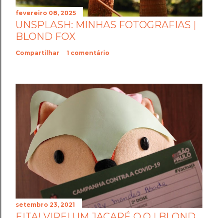
fevereiro 08, 2025
UNSPLASH: MINHAS FOTOGRAFIAS |
BLOND FOX
Compartilhar
1 comentário
setembro 23, 2021
EITA! VIREI UM JACARÉ O.O | BLOND