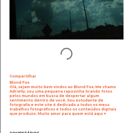
Compartilhar
Blond Fox
Olá, sejam muito bem vindos ao Blond Fox. Me chamo
Adrielly, sou uma pequena raposinha tirando fotos
pelos mundos em busca de despertar algum
sentimento dentro de você. Sou estudante de
fotografia e este site é dedicado a todos os meus
trabalhos fotográficos e todos os conteúdos digitais
que produzo. Muito amor para quem está aqui ♥