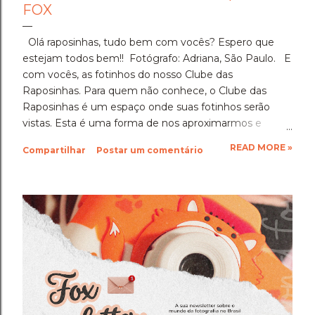
FOX
Olá raposinhas, tudo bem com vocês? Espero que
estejam todos bem!! Fotógrafo: Adriana, São Paulo. E
com vocês, as fotinhos do nosso Clube das
Raposinhas. Para quem não conhece, o Clube das
Raposinhas é um espaço onde suas fotinhos serão
vistas. Esta é uma forma de nos aproximarmos e
termos a fotografia como nosso elo. Para participar,
READ MORE »
Compartilhar
Postar um comentário
basta enviar suas fotinhos para o nosso e-mail
(blondfox@blondfox.com.br) juntamente com o seu
nome (primeiro nome para a identificação da foto), de
onde você é, e se preferir, contar um pouquinho sobre
suas fotinhos. Fique a vontade! Ficarei muito feliz de
recebê-las. Eu espero as suas obras de arte, ein?!
Beijos da raposa e até a próxima!!