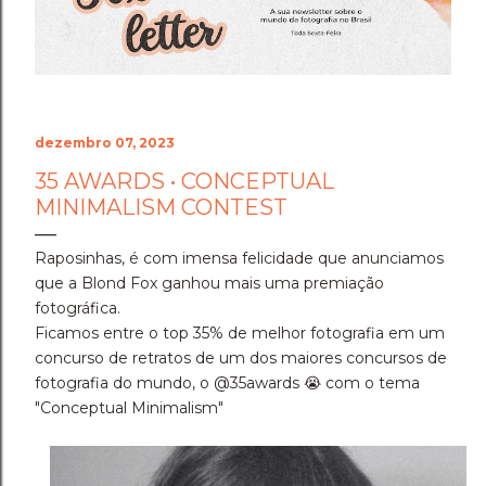
Cenário do Desafio ​Trocar de ar e ir fazer a prova em
Holambra transformou o peso do compromisso em
uma experiência memorável. A cidade das flores, com
sua arquitetura, suas estufas e suas estra...
dezembro 07, 2023
35 AWARDS • CONCEPTUAL
MINIMALISM CONTEST
Raposinhas, é com imensa felicidade que anunciamos
que a Blond Fox ganhou mais uma premiação
fotográfica.
Ficamos entre o top 35% de melhor fotografia em um
concurso de retratos de um dos maiores concursos de
fotografia do mundo, o @35awards 😭 com o tema
"Conceptual Minimalism"