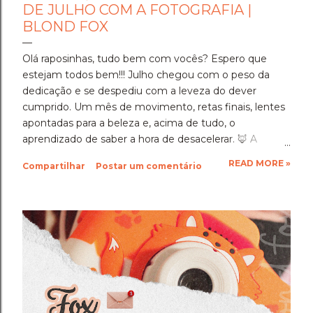
DE JULHO COM A FOTOGRAFIA |
BLOND FOX
Olá raposinhas, tudo bem com vocês? Espero que
estejam todos bem!!! Julho chegou com o peso da
dedicação e se despediu com a leveza do dever
cumprido. Um mês de movimento, retas finais, lentes
apontadas para a beleza e, acima de tudo, o
aprendizado de saber a hora de desacelerar. ​🦊 A
Imersão Absoluta: Estudar Além da Conta ​Julho foi o
READ MORE »
Compartilhar
Postar um comentário
mês em que a disciplina atingiu o seu ponto mais alto.
Estudar até o limite, mergulhar nas matérias e
entregar cada segundo de foco para uma prova tão
importante foi um exercício de resiliência e entrega.
Aprendi que quando a gente se compromete de
verdade com um objetivo, a nossa mente descobre
uma capacidade de sustentação que a gente nem
sabia que tinha. Foi exaustivo, mas foi a prova concreta
da minha própria força. 🦊 A Viagem para Holambra: O