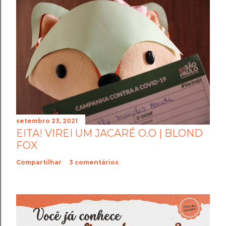
setembro 23, 2021
EITA! VIREI UM JACARÉ O.O | BLOND
FOX
Compartilhar
3 comentários