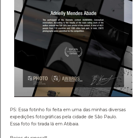
PS: Essa fotinho foi feita em uma das minhas diversas
expedições fotográficas pela cidade de São Paulo.
Essa foto foi tirada lá em Atibaia.
Beijos da raposa!!!