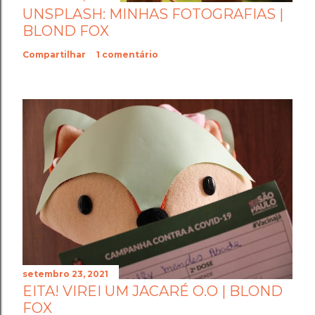
UNSPLASH: MINHAS FOTOGRAFIAS |
BLOND FOX
Compartilhar
1 comentário
setembro 23, 2021
EITA! VIREI UM JACARÉ O.O | BLOND
FOX