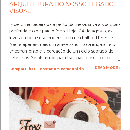
ARQUITETURA DO NOSSO LEGADO
VISUAL
Puxe uma cadeira para perto da mesa, sirva a sua xícara
preferida e olhe para o fogo. Hoje, 04 de agosto, as
luzes da toca se acendem com um brilho diferente.
Não é apenas mais um aniversário no calendário; é o
encerramento e a coroação de um ciclo sagrado de
sete anos. ​Se olharmos para trás, para o exato dia em
que a Blond Fox deu o seu primeiro passo no mundo, a
READ MORE »
Compartilhar
Postar um comentário
imagem que vemos é a de uma semente corajosa.
Um desejo de fazer fotografia com alma, longe das
fórmulas prontas, dos clichês de mercado e do barulho
superficial. Sete anos depois, aquela semente não
apenas fincou raízes profundas na terra, como se
tornou uma árvore imensa, com copa forte, capaz de
abrigar, inspirar e guiar uma comunidade inteira de
mentes inquietas. ​Sete é o número da transformação,
do estudo, do domínio da técnica e da conclusão de