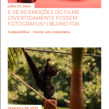
julho 02, 2024
E SE AS EMOÇÕES DO FILME
DIVERTIDAMENTE FOSSEM
FOTÓGRAFOS? | BLOND FOX
Compartilhar
Postar um comentário
fevereiro 08, 2025