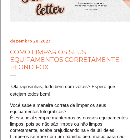
um grande ciclo de criação. Chegar aos 7 anos
operando com autonomia, autoridade e
posicionamento de elite é a nossa maior conquista. ​✨️
O QUE APRENDEMOS NO CAMINH...
dezembro 28, 2023
COMO LIMPAR OS SEUS
EQUIPAMENTOS CORRETAMENTE |
BLOND FOX
Olá raposinhas, tudo bem com vocês? Espero que 
estejam todos bem!
Você sabe a maneira correta de limpar os seus 
equipamentos fotográficos?
É essencial sempre mantermos os nossos equipamentos 
limpos, pois se não são limpos ou não limpos 
corretamente, acaba prejudicando na vida útil deles.
Limpe-os sempre com um paninho bem macio para não 