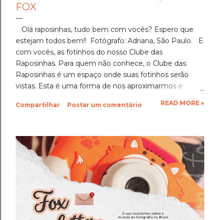
FOX
Olá raposinhas, tudo bem com vocês? Espero que
estejam todos bem!! Fotógrafo: Adriana, São Paulo. E
com vocês, as fotinhos do nosso Clube das
Raposinhas. Para quem não conhece, o Clube das
Raposinhas é um espaço onde suas fotinhos serão
vistas. Esta é uma forma de nos aproximarmos e
termos a fotografia como nosso elo. Para participar,
READ MORE »
Compartilhar
Postar um comentário
basta enviar suas fotinhos para o nosso e-mail
(blondfox@blondfox.com.br) juntamente com o seu
nome (primeiro nome para a identificação da foto), de
onde você é, e se preferir, contar um pouquinho sobre
suas fotinhos. Fique a vontade! Ficarei muito feliz de
recebê-las. Eu espero as suas obras de arte, ein?!
Beijos da raposa e até a próxima!!