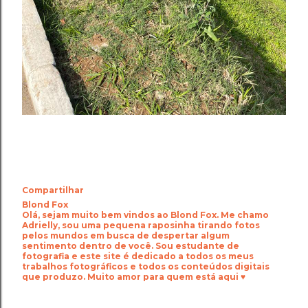
Compartilhar
Blond Fox
Olá, sejam muito bem vindos ao Blond Fox. Me chamo
Adrielly, sou uma pequena raposinha tirando fotos
pelos mundos em busca de despertar algum
sentimento dentro de você. Sou estudante de
fotografia e este site é dedicado a todos os meus
trabalhos fotográficos e todos os conteúdos digitais
que produzo. Muito amor para quem está aqui ♥