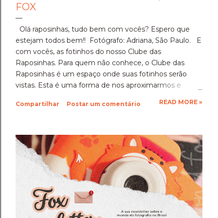
FOX
Olá raposinhas, tudo bem com vocês? Espero que
estejam todos bem!! Fotógrafo: Adriana, São Paulo. E
com vocês, as fotinhos do nosso Clube das
Raposinhas. Para quem não conhece, o Clube das
Raposinhas é um espaço onde suas fotinhos serão
vistas. Esta é uma forma de nos aproximarmos e
termos a fotografia como nosso elo. Para participar,
READ MORE »
Compartilhar
Postar um comentário
basta enviar suas fotinhos para o nosso e-mail
(blondfox@blondfox.com.br) juntamente com o seu
nome (primeiro nome para a identificação da foto), de
onde você é, e se preferir, contar um pouquinho sobre
suas fotinhos. Fique a vontade! Ficarei muito feliz de
recebê-las. Eu espero as suas obras de arte, ein?!
Beijos da raposa e até a próxima!!