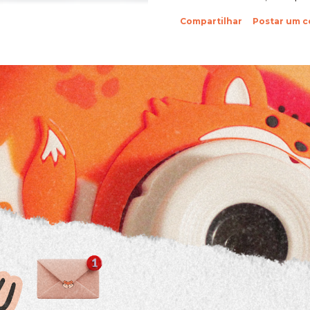
sobre suas fotinhos. Fi
Compartilhar
Postar um 
feliz de recebê-las. Eu 
ein?! Beijos da raposa e