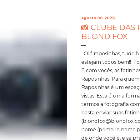
agosto 06, 2026
📸 CLUBE DAS 
BLOND FOX
Olá raposinhas, tudo 
estejam todos bem!! Fo
E com vocês, as fotinho
Raposinhas. Para quem
Raposinhas é um espaço
vistas. Esta é uma for
termos a fotografia com
basta enviar suas fotinh
(blondfox@blondfox.co
nome (primeiro nome par
de onde você é, e se p