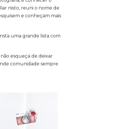
tografia, é conhecer o
iliar nisto, reuni o nome de
 pesquisem e conheçam mais
consta uma grande lista com
, não esqueça de deixar
grande comunidade sempre