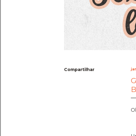
Compartilhar
ja
G
B
O