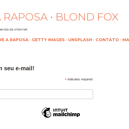
Pular para o conteúdo principal
 RAPOSA • BLOND FOX
erida da internet
RE A RAPOSA
GETTY IMAGES
UNSPLASH
CONTATO
MA
m seu e-mail!
*
indicates required