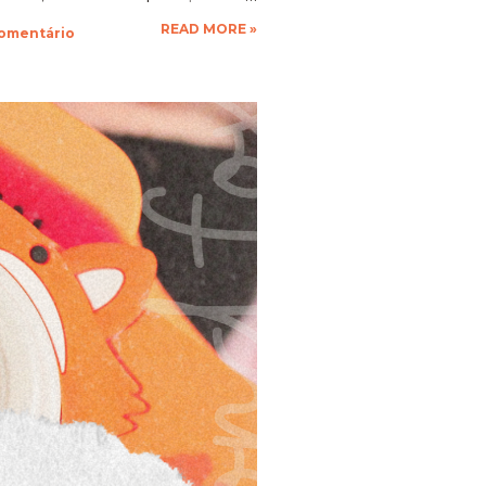
que a vontade! Ficarei muito
READ MORE »
comentário
espero as suas obras de arte,
 até a próxima!!