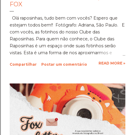
FOX
Olá raposinhas, tudo bem com vocês? Espero que
estejam todos bem!! Fotógrafo: Adriana, São Paulo. E
com vocês, as fotinhos do nosso Clube das
Raposinhas. Para quem não conhece, o Clube das
Raposinhas é um espaço onde suas fotinhos serão
vistas. Esta é uma forma de nos aproximarmos e
termos a fotografia como nosso elo. Para participar,
READ MORE »
Compartilhar
Postar um comentário
basta enviar suas fotinhos para o nosso e-mail
(blondfox@blondfox.com.br) juntamente com o seu
nome (primeiro nome para a identificação da foto), de
onde você é, e se preferir, contar um pouquinho sobre
suas fotinhos. Fique a vontade! Ficarei muito feliz de
recebê-las. Eu espero as suas obras de arte, ein?!
Beijos da raposa e até a próxima!!