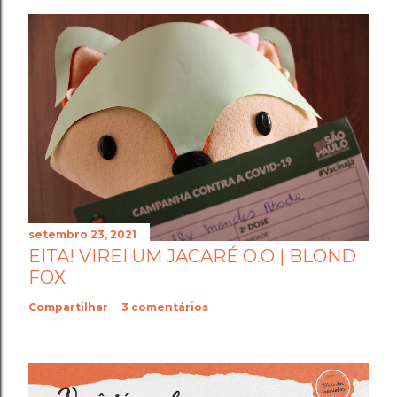
setembro 23, 2021
EITA! VIREI UM JACARÉ O.O | BLOND
FOX
Compartilhar
3 comentários