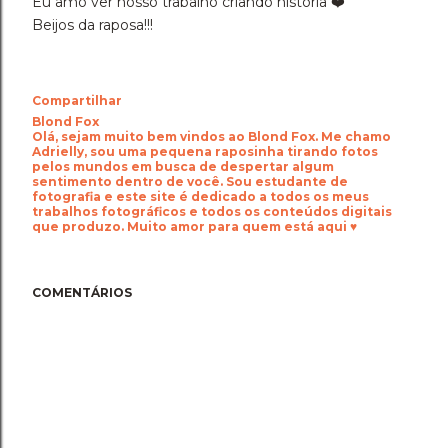
Eu amo ver nosso trabalho criando história ❤️
Beijos da raposa!!!
Compartilhar
Blond Fox
Olá, sejam muito bem vindos ao Blond Fox. Me chamo
Adrielly, sou uma pequena raposinha tirando fotos
pelos mundos em busca de despertar algum
sentimento dentro de você. Sou estudante de
fotografia e este site é dedicado a todos os meus
trabalhos fotográficos e todos os conteúdos digitais
que produzo. Muito amor para quem está aqui ♥
COMENTÁRIOS