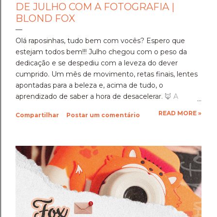
DE JULHO COM A FOTOGRAFIA |
BLOND FOX
Olá raposinhas, tudo bem com vocês? Espero que
estejam todos bem!!! Julho chegou com o peso da
dedicação e se despediu com a leveza do dever
cumprido. Um mês de movimento, retas finais, lentes
apontadas para a beleza e, acima de tudo, o
aprendizado de saber a hora de desacelerar. ​🦊 A
Imersão Absoluta: Estudar Além da Conta ​Julho foi o
READ MORE »
Compartilhar
Postar um comentário
mês em que a disciplina atingiu o seu ponto mais alto.
Estudar até o limite, mergulhar nas matérias e
entregar cada segundo de foco para uma prova tão
importante foi um exercício de resiliência e entrega.
Aprendi que quando a gente se compromete de
verdade com um objetivo, a nossa mente descobre
uma capacidade de sustentação que a gente nem
sabia que tinha. Foi exaustivo, mas foi a prova concreta
da minha própria força. 🦊 A Viagem para Holambra: O