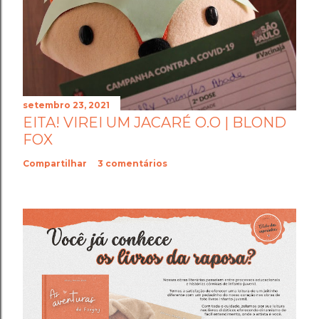
setembro 23, 2021
EITA! VIREI UM JACARÉ O.O | BLOND
FOX
Compartilhar
3 comentários