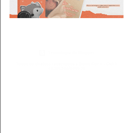
Tecnologia do Blogger
Todos os direitos reservados a Blond Fox ® - CNPJ:
49.281.366/0001-75