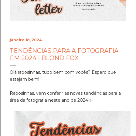
Cenário do Desafio ​Trocar de ar e ir fazer a prova em
Holambra transformou o peso do compromisso em
uma experiência memorável. A cidade das flores, com
sua arquitetura, suas estufas e suas estra...
janeiro 18, 2024
TENDÊNCIAS PARA A FOTOGRAFIA
EM 2024 | BLOND FOX
Olá raposinhas, tudo bem com vocês? Espero que
estejam bem!
Raposinhas, vem conferir as novas tendências para a
área da fotografia neste ano de 2024 ✨