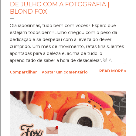
DE JULHO COM A FOTOGRAFIA |
BLOND FOX
Olá raposinhas, tudo bem com vocês? Espero que
estejam todos bem!!! Julho chegou com o peso da
dedicação e se despediu com a leveza do dever
cumprido. Um mês de movimento, retas finais, lentes
apontadas para a beleza e, acima de tudo, o
aprendizado de saber a hora de desacelerar. ​🦊 A
Imersão Absoluta: Estudar Além da Conta ​Julho foi o
READ MORE »
Compartilhar
Postar um comentário
mês em que a disciplina atingiu o seu ponto mais alto.
Estudar até o limite, mergulhar nas matérias e
entregar cada segundo de foco para uma prova tão
importante foi um exercício de resiliência e entrega.
Aprendi que quando a gente se compromete de
verdade com um objetivo, a nossa mente descobre
uma capacidade de sustentação que a gente nem
sabia que tinha. Foi exaustivo, mas foi a prova concreta
da minha própria força. 🦊 A Viagem para Holambra: O