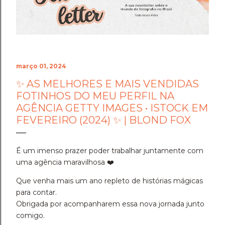
Cenário do Desafio ​Trocar de ar e ir fazer a prova em
Holambra transformou o peso do compromisso em
uma experiência memorável. A cidade das flores, com
sua arquitetura, suas estufas e suas estra...
março 01, 2024
✨ AS MELHORES E MAIS VENDIDAS
FOTINHOS DO MEU PERFIL NA
AGÊNCIA GETTY IMAGES • ISTOCK EM
FEVEREIRO (2024) ✨ | BLOND FOX
É um imenso prazer poder trabalhar juntamente com
uma agência maravilhosa ❤️
Que venha mais um ano repleto de histórias mágicas
para contar.
Obrigada por acompanharem essa nova jornada junto
comigo.