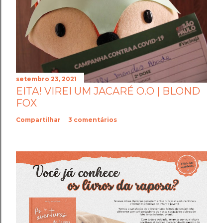
setembro 23, 2021
EITA! VIREI UM JACARÉ O.O | BLOND
FOX
Compartilhar
3 comentários