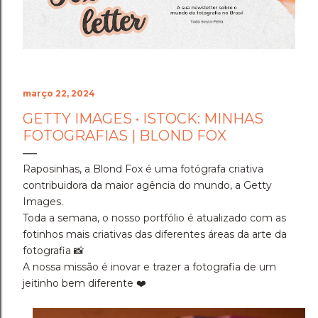
Cenário do Desafio ​Trocar de ar e ir fazer a prova em
Holambra transformou o peso do compromisso em
uma experiência memorável. A cidade das flores, com
sua arquitetura, suas estufas e suas estra...
março 22, 2024
GETTY IMAGES • ISTOCK: MINHAS
FOTOGRAFIAS | BLOND FOX
Raposinhas, a Blond Fox é uma fotógrafa criativa
contribuidora da maior agência do mundo, a Getty
Images.
Toda a semana, o nosso portfólio é atualizado com as
fotinhos mais criativas das diferentes áreas da arte da
fotografia 📸
A nossa missão é inovar e trazer a fotografia de um
jeitinho bem diferente ❤️