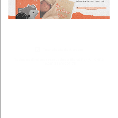
Tecnologia do Blogger
Todos os direitos reservados a Blond Fox ® - CNPJ:
49.281.366/0001-75