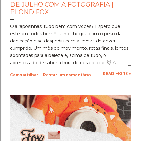
DE JULHO COM A FOTOGRAFIA |
BLOND FOX
Olá raposinhas, tudo bem com vocês? Espero que
estejam todos bem!!! Julho chegou com o peso da
dedicação e se despediu com a leveza do dever
cumprido. Um mês de movimento, retas finais, lentes
apontadas para a beleza e, acima de tudo, o
aprendizado de saber a hora de desacelerar. ​🦊 A
Imersão Absoluta: Estudar Além da Conta ​Julho foi o
READ MORE »
Compartilhar
Postar um comentário
mês em que a disciplina atingiu o seu ponto mais alto.
Estudar até o limite, mergulhar nas matérias e
entregar cada segundo de foco para uma prova tão
importante foi um exercício de resiliência e entrega.
Aprendi que quando a gente se compromete de
verdade com um objetivo, a nossa mente descobre
uma capacidade de sustentação que a gente nem
sabia que tinha. Foi exaustivo, mas foi a prova concreta
da minha própria força. 🦊 A Viagem para Holambra: O