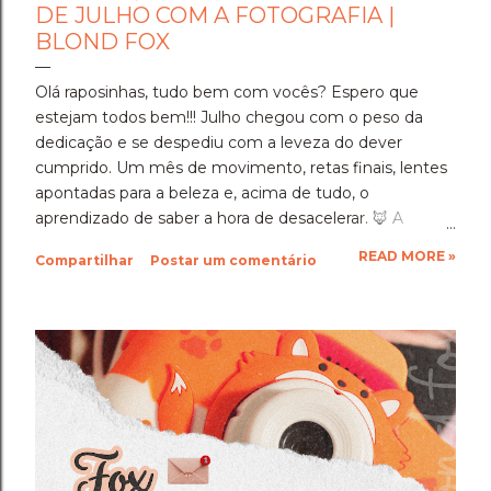
DE JULHO COM A FOTOGRAFIA |
BLOND FOX
Olá raposinhas, tudo bem com vocês? Espero que
estejam todos bem!!! Julho chegou com o peso da
dedicação e se despediu com a leveza do dever
cumprido. Um mês de movimento, retas finais, lentes
apontadas para a beleza e, acima de tudo, o
aprendizado de saber a hora de desacelerar. ​🦊 A
Imersão Absoluta: Estudar Além da Conta ​Julho foi o
READ MORE »
Compartilhar
Postar um comentário
mês em que a disciplina atingiu o seu ponto mais alto.
Estudar até o limite, mergulhar nas matérias e
entregar cada segundo de foco para uma prova tão
importante foi um exercício de resiliência e entrega.
Aprendi que quando a gente se compromete de
verdade com um objetivo, a nossa mente descobre
uma capacidade de sustentação que a gente nem
sabia que tinha. Foi exaustivo, mas foi a prova concreta
da minha própria força. 🦊 A Viagem para Holambra: O