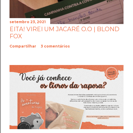
setembro 23, 2021
EITA! VIREI UM JACARÉ O.O | BLOND
FOX
Compartilhar
3 comentários