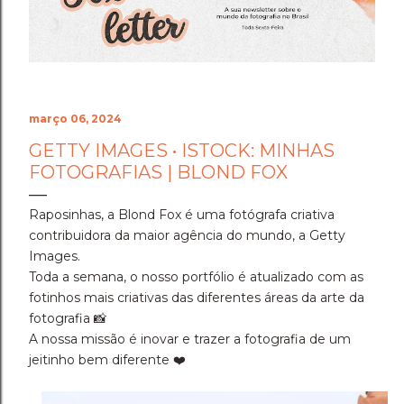
Cenário do Desafio ​Trocar de ar e ir fazer a prova em
Holambra transformou o peso do compromisso em
uma experiência memorável. A cidade das flores, com
sua arquitetura, suas estufas e suas estra...
março 06, 2024
GETTY IMAGES • ISTOCK: MINHAS
FOTOGRAFIAS | BLOND FOX
Raposinhas, a Blond Fox é uma fotógrafa criativa
contribuidora da maior agência do mundo, a Getty
Images.
Toda a semana, o nosso portfólio é atualizado com as
fotinhos mais criativas das diferentes áreas da arte da
fotografia 📸
A nossa missão é inovar e trazer a fotografia de um
jeitinho bem diferente ❤️