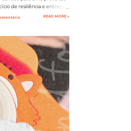
cio de resiliência e entrega.
 gente se compromete de
READ MORE »
comentário
vo, a nossa mente descobre
stentação que a gente nem
ustivo, mas foi a prova
ia força. 🦊 A Viagem para
esafio ​Trocar de ar e ir
mbra transformou o peso do
xperiência memorável. A
ua arquitetura, suas estufas e