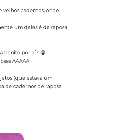
e velhos cadernos, onde
mente um deles é de raposa
a bonito por aí? 😭
posas AAAAA
ojetos (que estava um
nha de cadernos de raposa