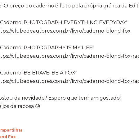
: O preço do caderno é feito pela própria gráfica da Ed
 Caderno 'PHOTOGRAPH EVERYTHING EVERYDAY'
tps://clubedeautores.com.br/livro/caderno-blond-fox
 Caderno 'PHOTOGRAPHY IS MY LIFE!'
tps://clubedeautores.com.br/livro/caderno-blond-fox-ra
 Caderno 'BE BRAVE. BE A FOX!'
tps://clubedeautores.com.br/livro/caderno-blond-fox-ra
ostou da novidade? Espero que tenham gostado!
ijos da raposa 😘
mpartilhar
ond Fox