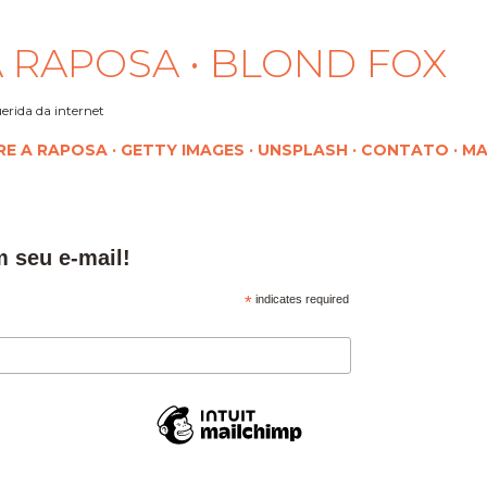
Pular para o conteúdo principal
 RAPOSA • BLOND FOX
erida da internet
RE A RAPOSA
GETTY IMAGES
UNSPLASH
CONTATO
MA
m seu e-mail!
*
indicates required