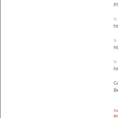
PS
✨
ht
✨
ht
✨
ht
G
Be
Co
Bl