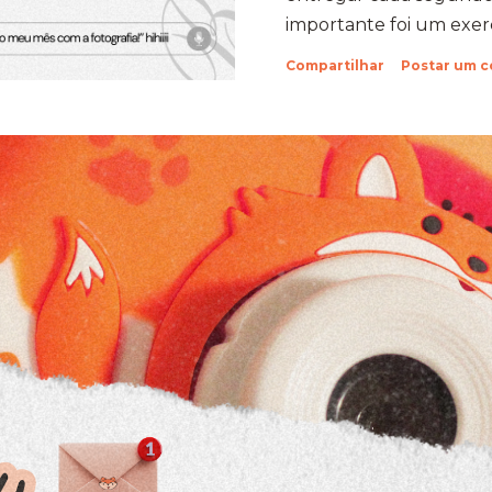
importante foi um exercí
Aprendi que quando a
Compartilhar
Postar um 
verdade com um objeti
uma capacidade de su
sabia que tinha. Foi exa
concreta da minha própr
Holambra: O Cenário do D
fazer a prova em Hola
compromisso em uma e
cidade das flores, com s
suas estra...