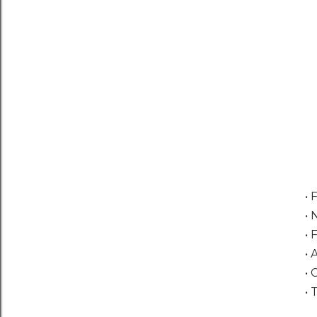
• 
• 
• 
• 
• 
• 