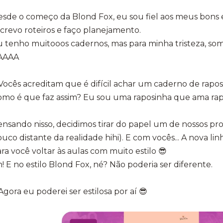
sde o começo da Blond Fox, eu sou fiel aos meus bons 
crevo roteiros e faço planejamento.
 tenho muitooos cadernos, mas para minha tristeza, so
AAAA
 Vocês acreditam que é difícil achar um caderno de rapos
omo é que faz assim? Eu sou uma raposinha que ama ra
nsando nisso, decidimos tirar do papel um de nossos pr
uco distante da realidade hihi). E com vocês... A nova li
ra você voltar às aulas com muito estilo 😎
! E no estilo Blond Fox, né? Não poderia ser diferente.
 Agora eu poderei ser estilosa por aí 😎