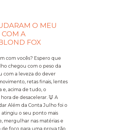
MUDARAM O MEU
 COM A
 BLOND FOX
bem com vocês? Espero que
ulho chegou com o peso da
u com a leveza do dever
vimento, retas finais, lentes
 e, acima de tudo, o
hora de desacelerar. ​🦊 A
ar Além da Conta ​Julho foi o
 atingiu o seu ponto mais
te, mergulhar nas matérias e
 de foco para uma prova tão