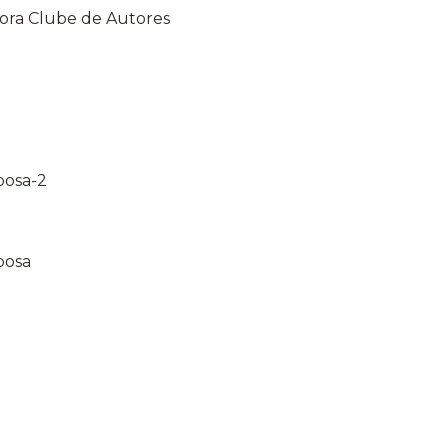
itora Clube de Autores
posa-2
posa