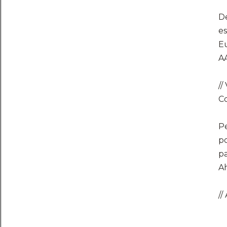
De
es
Eu
A
//
C
Pe
po
pa
Ah
//