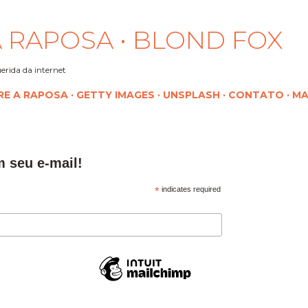
Pular para o conteúdo principal
 RAPOSA • BLOND FOX
erida da internet
RE A RAPOSA
GETTY IMAGES
UNSPLASH
CONTATO
MA
m seu e-mail!
*
indicates required