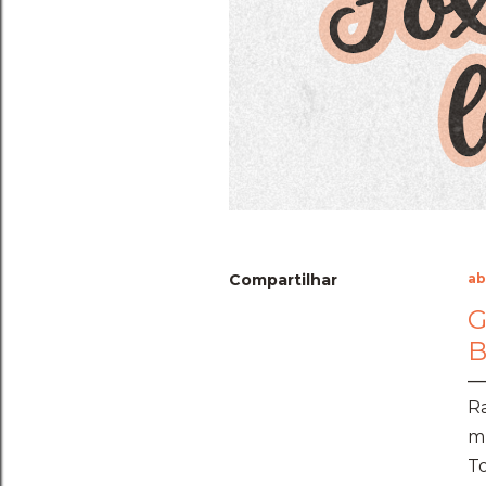
Compartilhar
ab
G
B
Ra
m
To