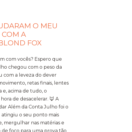
MUDARAM O MEU
 COM A
 BLOND FOX
bem com vocês? Espero que
ulho chegou com o peso da
u com a leveza do dever
vimento, retas finais, lentes
 e, acima de tudo, o
hora de desacelerar. ​🦊 A
ar Além da Conta ​Julho foi o
 atingiu o seu ponto mais
te, mergulhar nas matérias e
 de foco para uma prova tão