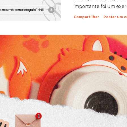
importante foi um exercí
Aprendi que quando a
Compartilhar
Postar um 
verdade com um objeti
uma capacidade de su
sabia que tinha. Foi exa
concreta da minha própr
Holambra: O Cenário do D
fazer a prova em Hola
compromisso em uma e
cidade das flores, com s
suas estra...