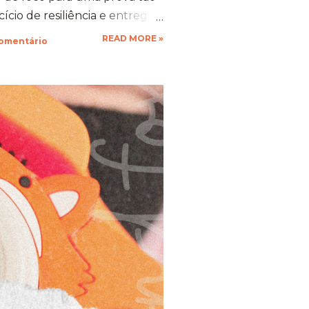
cio de resiliência e entrega.
 gente se compromete de
READ MORE »
comentário
vo, a nossa mente descobre
stentação que a gente nem
ustivo, mas foi a prova
ia força. 🦊 A Viagem para
esafio ​Trocar de ar e ir
mbra transformou o peso do
xperiência memorável. A
ua arquitetura, suas estufas e