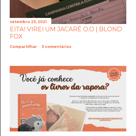
setembro 23, 2021
EITA! VIREI UM JACARÉ O.O | BLOND
FOX
Compartilhar
3 comentários