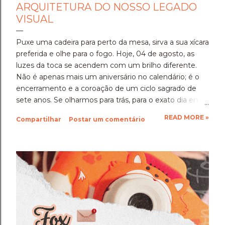
ARQUITETURA DO NOSSO LEGADO
VISUAL
Puxe uma cadeira para perto da mesa, sirva a sua xícara
preferida e olhe para o fogo. Hoje, 04 de agosto, as
luzes da toca se acendem com um brilho diferente.
Não é apenas mais um aniversário no calendário; é o
encerramento e a coroação de um ciclo sagrado de
sete anos. ​Se olharmos para trás, para o exato dia em
que a Blond Fox deu o seu primeiro passo no mundo, a
READ MORE »
Compartilhar
Postar um comentário
imagem que vemos é a de uma semente corajosa.
Um desejo de fazer fotografia com alma, longe das
fórmulas prontas, dos clichês de mercado e do barulho
superficial. Sete anos depois, aquela semente não
apenas fincou raízes profundas na terra, como se
tornou uma árvore imensa, com copa forte, capaz de
abrigar, inspirar e guiar uma comunidade inteira de
mentes inquietas. ​Sete é o número da transformação,
do estudo, do domínio da técnica e da conclusão de