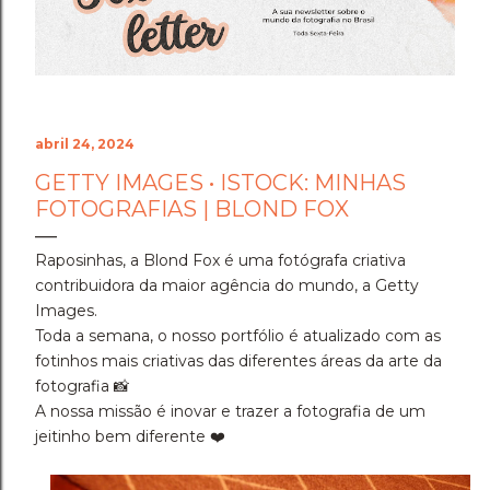
um grande ciclo de criação. Chegar aos 7 anos
operando com autonomia, autoridade e
posicionamento de elite é a nossa maior conquista. ​✨️
O QUE APRENDEMOS NO CAMINH...
abril 24, 2024
GETTY IMAGES • ISTOCK: MINHAS
FOTOGRAFIAS | BLOND FOX
Raposinhas, a Blond Fox é uma fotógrafa criativa
contribuidora da maior agência do mundo, a Getty
Images.
Toda a semana, o nosso portfólio é atualizado com as
fotinhos mais criativas das diferentes áreas da arte da
fotografia 📸
A nossa missão é inovar e trazer a fotografia de um
jeitinho bem diferente ❤️