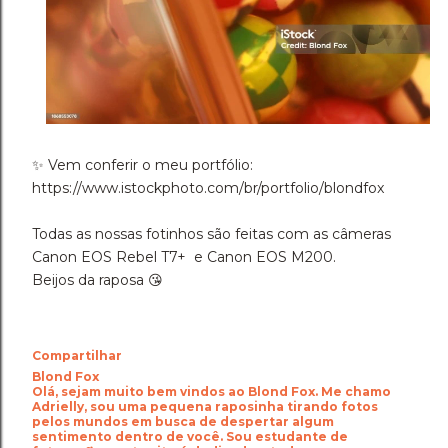
✨️ Vem conferir o meu portfólio:
https://www.istockphoto.com/br/portfolio/blondfox
Todas as nossas fotinhos são feitas com as câmeras
Canon EOS Rebel T7+ e Canon EOS M200.
Beijos da raposa 😘
Compartilhar
Blond Fox
Olá, sejam muito bem vindos ao Blond Fox. Me chamo
Adrielly, sou uma pequena raposinha tirando fotos
pelos mundos em busca de despertar algum
sentimento dentro de você. Sou estudante de