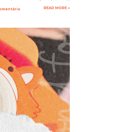
que a vontade! Ficarei muito
READ MORE »
comentário
espero as suas obras de arte,
 até a próxima!!