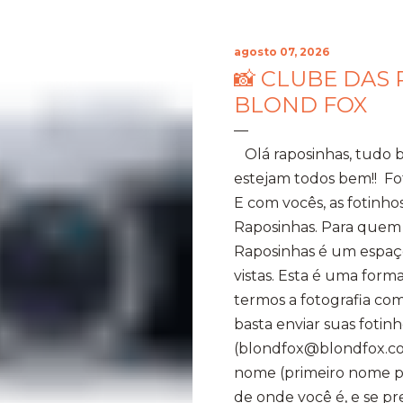
agosto 07, 2026
📸 CLUBE DAS 
BLOND FOX
Olá raposinhas, tudo 
estejam todos bem!! Fo
E com vocês, as fotinho
Raposinhas. Para quem
Raposinhas é um espaço
vistas. Esta é uma for
termos a fotografia com
basta enviar suas fotinh
(blondfox@blondfox.co
nome (primeiro nome par
de onde você é, e se p