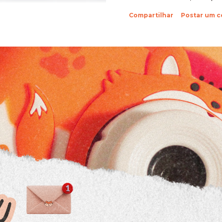
sobre suas fotinhos. Fi
Compartilhar
Postar um 
feliz de recebê-las. Eu 
ein?! Beijos da raposa e