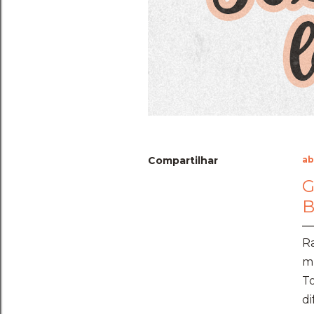
Compartilhar
ab
G
B
Ra
m
To
di