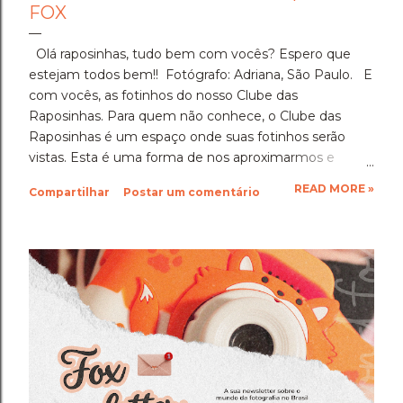
FOX
Olá raposinhas, tudo bem com vocês? Espero que
estejam todos bem!! Fotógrafo: Adriana, São Paulo. E
com vocês, as fotinhos do nosso Clube das
Raposinhas. Para quem não conhece, o Clube das
Raposinhas é um espaço onde suas fotinhos serão
vistas. Esta é uma forma de nos aproximarmos e
termos a fotografia como nosso elo. Para participar,
READ MORE »
Compartilhar
Postar um comentário
basta enviar suas fotinhos para o nosso e-mail
(blondfox@blondfox.com.br) juntamente com o seu
nome (primeiro nome para a identificação da foto), de
onde você é, e se preferir, contar um pouquinho sobre
suas fotinhos. Fique a vontade! Ficarei muito feliz de
recebê-las. Eu espero as suas obras de arte, ein?!
Beijos da raposa e até a próxima!!