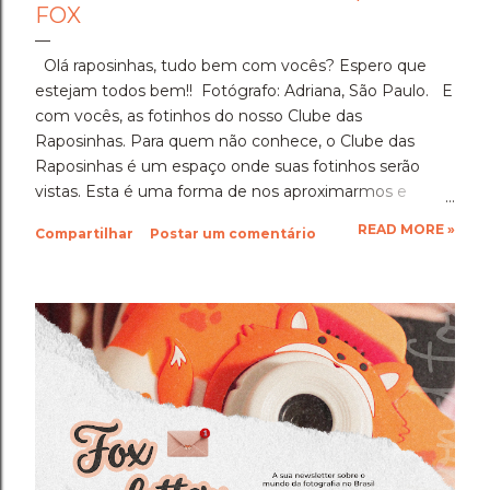
FOX
Olá raposinhas, tudo bem com vocês? Espero que
estejam todos bem!! Fotógrafo: Adriana, São Paulo. E
com vocês, as fotinhos do nosso Clube das
Raposinhas. Para quem não conhece, o Clube das
Raposinhas é um espaço onde suas fotinhos serão
vistas. Esta é uma forma de nos aproximarmos e
termos a fotografia como nosso elo. Para participar,
READ MORE »
Compartilhar
Postar um comentário
basta enviar suas fotinhos para o nosso e-mail
(blondfox@blondfox.com.br) juntamente com o seu
nome (primeiro nome para a identificação da foto), de
onde você é, e se preferir, contar um pouquinho sobre
suas fotinhos. Fique a vontade! Ficarei muito feliz de
recebê-las. Eu espero as suas obras de arte, ein?!
Beijos da raposa e até a próxima!!