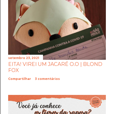
setembro 23, 2021
EITA! VIREI UM JACARÉ O.O | BLOND
FOX
Compartilhar
3 comentários