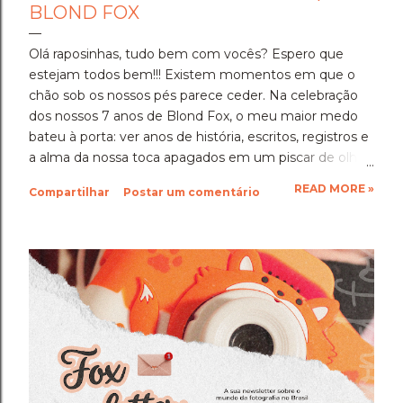
BLOND FOX
Olá raposinhas, tudo bem com vocês? Espero que
estejam todos bem!!! Existem momentos em que o
chão sob os nossos pés parece ceder. Na celebração
dos nossos 7 anos de Blond Fox, o meu maior medo
bateu à porta: ver anos de história, escritos, registros e
a alma da nossa toca apagados em um piscar de olhos,
sem aviso prévio. Para quem nos acompanha, os
READ MORE »
Compartilhar
Postar um comentário
últimos dias foram de uma tensão silenciosa e
profunda. Devido a uma falha geral no sistema do
Blogger/Google, onde ferramentas automatizadas de
Inteligência Artificial rotularam erroneamente milhares
de blogs legítimos pelo mundo como sites de
"conteúdo malicioso", a nossa casa virtual foi removida
do ar. E a dor foi dupla. Quando achamos que o
pesadelo tinha acabado e o blog retornou, ao entrar
em contato para contestar, um novo erro
automatizado bloqueou e removeu tudo outra vez.