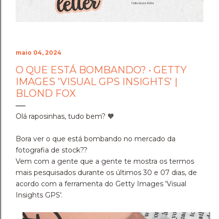
Foram dias difíceis, de angústia e de pânico. Ver o
acervo de 7 anos de dedicação desaparecer duas
vezes seguidas testou os limites da min...
maio 04, 2024
O QUE ESTÁ BOMBANDO? • GETTY
IMAGES 'VISUAL GPS INSIGHTS' |
BLOND FOX
Olá raposinhas, tudo bem? 🧡
Bora ver o que está bombando no mercado da
fotografia de stock??
Vem com a gente que a gente te mostra os termos
mais pesquisados durante os últimos 30 e 07 dias, de
acordo com a ferramenta do Getty Images 'Visual
Insights GPS'.