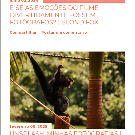
julho 02, 2024
E SE AS EMOÇÕES DO FILME
DIVERTIDAMENTE FOSSEM
FOTÓGRAFOS? | BLOND FOX
Compartilhar
Postar um comentário
fevereiro 08, 2025
UNSPLASH: MINHAS FOTOGRAFIAS |