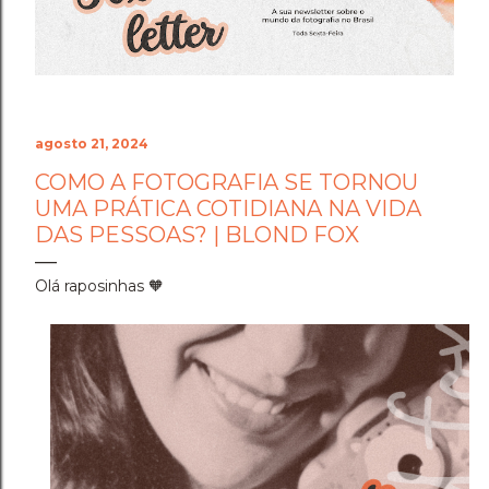
Cenário do Desafio ​Trocar de ar e ir fazer a prova em
Holambra transformou o peso do compromisso em
uma experiência memorável. A cidade das flores, com
sua arquitetura, suas estufas e suas estra...
agosto 21, 2024
COMO A FOTOGRAFIA SE TORNOU
UMA PRÁTICA COTIDIANA NA VIDA
DAS PESSOAS? | BLOND FOX
Olá raposinhas 🧡