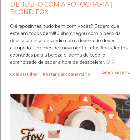
DE JULHO COM A FOTOGRAFIA |
BLOND FOX
Olá raposinhas, tudo bem com vocês? Espero que
estejam todos bem!!! Julho chegou com o peso da
dedicação e se despediu com a leveza do dever
cumprido. Um mês de movimento, retas finais, lentes
apontadas para a beleza e, acima de tudo, o
aprendizado de saber a hora de desacelerar. ​🦊 A
Imersão Absoluta: Estudar Além da Conta ​Julho foi o
READ MORE »
Compartilhar
Postar um comentário
mês em que a disciplina atingiu o seu ponto mais alto.
Estudar até o limite, mergulhar nas matérias e
entregar cada segundo de foco para uma prova tão
importante foi um exercício de resiliência e entrega.
Aprendi que quando a gente se compromete de
verdade com um objetivo, a nossa mente descobre
uma capacidade de sustentação que a gente nem
sabia que tinha. Foi exaustivo, mas foi a prova concreta
da minha própria força. 🦊 A Viagem para Holambra: O