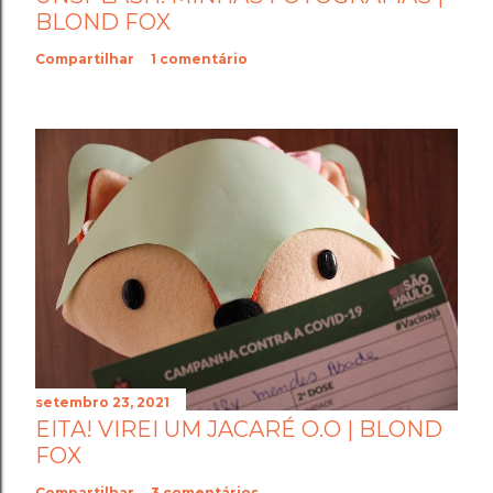
BLOND FOX
Compartilhar
1 comentário
setembro 23, 2021
EITA! VIREI UM JACARÉ O.O | BLOND
FOX
Compartilhar
3 comentários