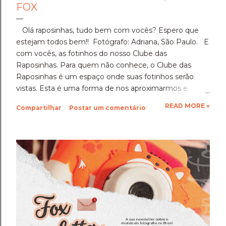
FOX
Olá raposinhas, tudo bem com vocês? Espero que
estejam todos bem!! Fotógrafo: Adriana, São Paulo. E
com vocês, as fotinhos do nosso Clube das
Raposinhas. Para quem não conhece, o Clube das
Raposinhas é um espaço onde suas fotinhos serão
vistas. Esta é uma forma de nos aproximarmos e
termos a fotografia como nosso elo. Para participar,
READ MORE »
Compartilhar
Postar um comentário
basta enviar suas fotinhos para o nosso e-mail
(blondfox@blondfox.com.br) juntamente com o seu
nome (primeiro nome para a identificação da foto), de
onde você é, e se preferir, contar um pouquinho sobre
suas fotinhos. Fique a vontade! Ficarei muito feliz de
recebê-las. Eu espero as suas obras de arte, ein?!
Beijos da raposa e até a próxima!!