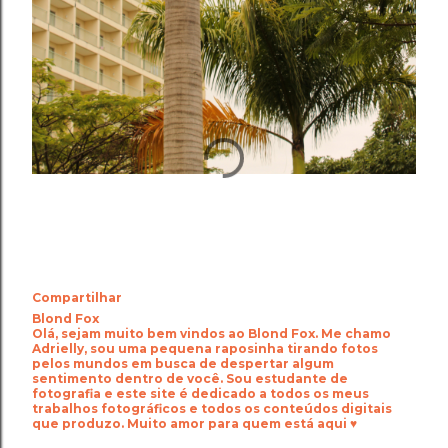
Compartilhar
Blond Fox
Olá, sejam muito bem vindos ao Blond Fox. Me chamo
Adrielly, sou uma pequena raposinha tirando fotos
pelos mundos em busca de despertar algum
sentimento dentro de você. Sou estudante de
fotografia e este site é dedicado a todos os meus
trabalhos fotográficos e todos os conteúdos digitais
que produzo. Muito amor para quem está aqui ♥