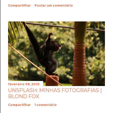
Compartilhar
Postar um comentário
fevereiro 08, 2025
UNSPLASH: MINHAS FOTOGRAFIAS |
BLOND FOX
Compartilhar
1 comentário