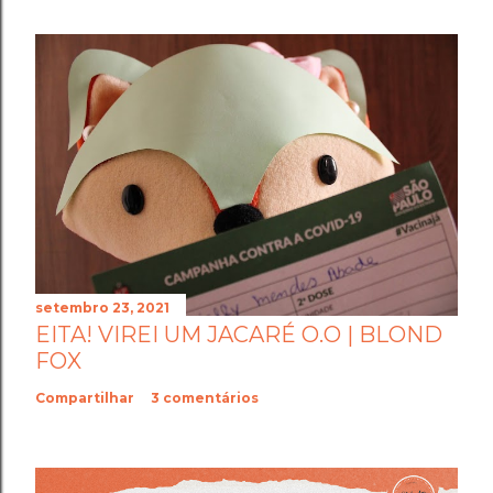
setembro 23, 2021
EITA! VIREI UM JACARÉ O.O | BLOND
FOX
Compartilhar
3 comentários