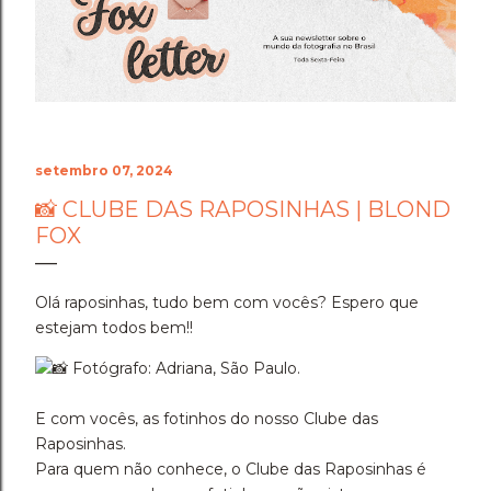
o fogo da perseverança, coloca-se ao seu lado. Ele não
olha para as suas dúvidas passageiras nem para as
incertezas da sua mente. Ele olha para a sua estrutura,
para a sua resiliência e coloca um escudo de luz
dourada ao seu redor...
setembro 07, 2024
📸 CLUBE DAS RAPOSINHAS | BLOND
FOX
Olá raposinhas, tudo bem com vocês? Espero que
estejam todos bem!!
Fotógrafo: Adriana, São Paulo.
E com vocês, as fotinhos do nosso Clube das
Raposinhas.
Para quem não conhece, o Clube das Raposinhas é