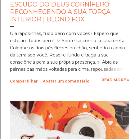
ESCUDO DO DEUS CORNÍFERO:
RECONHECENDO A SUA FORÇA
INTERIOR | BLOND FOX
Olá raposinhas, tudo bem com vocês? Espero que
estejam todos bem!!! ​✨️ Sente-se com a coluna ereta.
Coloque os dois pés firmes no chão, sentindo o apoio
da terra sob você. Respire fundo e traga a sua
consciência para a sua própria presença. ✨️ ​Abra as
palmas das mãos voltadas para cima, repousadas sobre
as coxas, e olhe para elas por um instante antes de
READ MORE »
Compartilhar
Postar um comentário
fechar os olhos. ​Veja a história gravada em cada linha
da sua pele. Lembre-se de cada hora em que você
sentou em silêncio para se dedicar, de cada escolha
consciente que fez e de cada momento de cansaço
em que, mesmo assim, você escolheu continuar.
Ninguém viu a totalidade da sua dedicação, mas o
Deus testemunhou. ​Neste segundo dia, o Deus
Cornífero, o guardião da coragem, o protetor da vida e