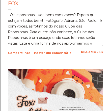
FOX
Olá raposinhas, tudo bem com vocês? Espero que
estejam todos bem!! Fotógrafo: Adriana, São Paulo. E
com vocês, as fotinhos do nosso Clube das
Raposinhas. Para quem não conhece, o Clube das
Raposinhas é um espaço onde suas fotinhos serão
vistas. Esta é uma forma de nos aproximarmos e
termos a fotografia como nosso elo. Para participar,
READ MORE »
Compartilhar
Postar um comentário
basta enviar suas fotinhos para o nosso e-mail
(blondfox@blondfox.com.br) juntamente com o seu
nome (primeiro nome para a identificação da foto), de
onde você é, e se preferir, contar um pouquinho sobre
suas fotinhos. Fique a vontade! Ficarei muito feliz de
recebê-las. Eu espero as suas obras de arte, ein?!
Beijos da raposa e até a próxima!!