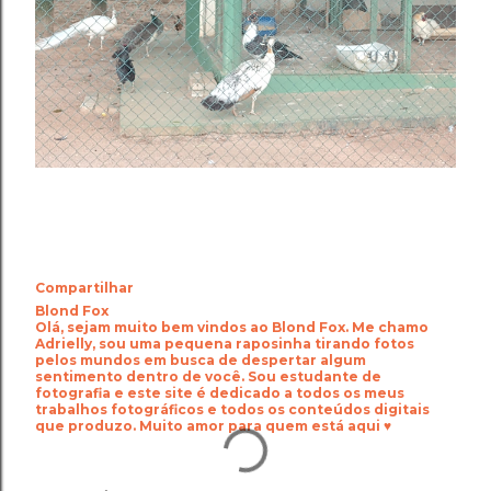
Compartilhar
Blond Fox
Olá, sejam muito bem vindos ao Blond Fox. Me chamo
Adrielly, sou uma pequena raposinha tirando fotos
pelos mundos em busca de despertar algum
sentimento dentro de você. Sou estudante de
fotografia e este site é dedicado a todos os meus
trabalhos fotográficos e todos os conteúdos digitais
que produzo. Muito amor para quem está aqui ♥