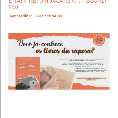
EITA! VIREI UM JACARÉ O.O | BLOND
FOX
Compartilhar
3 comentários