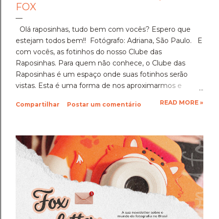
FOX
Olá raposinhas, tudo bem com vocês? Espero que
estejam todos bem!! Fotógrafo: Adriana, São Paulo. E
com vocês, as fotinhos do nosso Clube das
Raposinhas. Para quem não conhece, o Clube das
Raposinhas é um espaço onde suas fotinhos serão
vistas. Esta é uma forma de nos aproximarmos e
termos a fotografia como nosso elo. Para participar,
READ MORE »
Compartilhar
Postar um comentário
basta enviar suas fotinhos para o nosso e-mail
(blondfox@blondfox.com.br) juntamente com o seu
nome (primeiro nome para a identificação da foto), de
onde você é, e se preferir, contar um pouquinho sobre
suas fotinhos. Fique a vontade! Ficarei muito feliz de
recebê-las. Eu espero as suas obras de arte, ein?!
Beijos da raposa e até a próxima!!