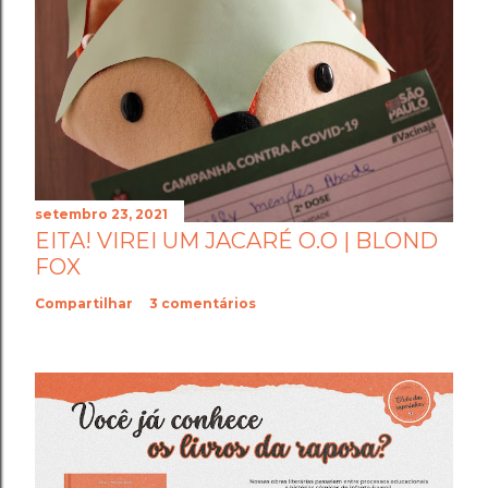
setembro 23, 2021
EITA! VIREI UM JACARÉ O.O | BLOND
FOX
Compartilhar
3 comentários