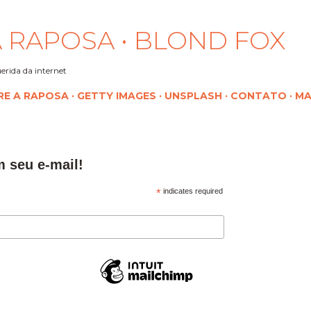
Pular para o conteúdo principal
 RAPOSA • BLOND FOX
erida da internet
RE A RAPOSA
GETTY IMAGES
UNSPLASH
CONTATO
MA
m seu e-mail!
*
indicates required