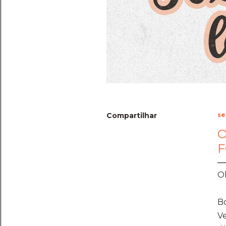
Compartilhar
se
O
F
Ol
Bo
V