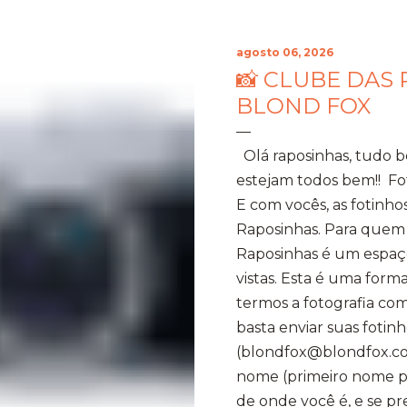
agosto 06, 2026
📸 CLUBE DAS 
BLOND FOX
Olá raposinhas, tudo 
estejam todos bem!! Fo
E com vocês, as fotinho
Raposinhas. Para quem
Raposinhas é um espaço
vistas. Esta é uma for
termos a fotografia com
basta enviar suas fotinh
(blondfox@blondfox.co
nome (primeiro nome par
de onde você é, e se p