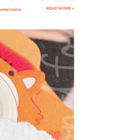
que a vontade! Ficarei muito
READ MORE »
comentário
espero as suas obras de arte,
 até a próxima!!