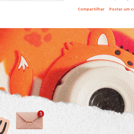
sobre suas fotinhos. Fi
Compartilhar
Postar um 
feliz de recebê-las. Eu 
ein?! Beijos da raposa e