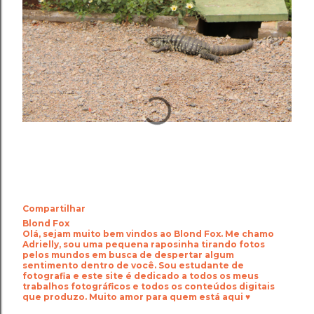
Compartilhar
Blond Fox
Olá, sejam muito bem vindos ao Blond Fox. Me chamo
Adrielly, sou uma pequena raposinha tirando fotos
pelos mundos em busca de despertar algum
sentimento dentro de você. Sou estudante de
fotografia e este site é dedicado a todos os meus
trabalhos fotográficos e todos os conteúdos digitais
que produzo. Muito amor para quem está aqui ♥