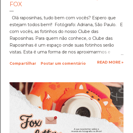
FOX
Olá raposinhas, tudo bem com vocês? Espero que
estejam todos bem!! Fotógrafo: Adriana, São Paulo. E
com vocês, as fotinhos do nosso Clube das
Raposinhas. Para quem não conhece, o Clube das
Raposinhas é um espaço onde suas fotinhos serão
vistas. Esta é uma forma de nos aproximarmos e
termos a fotografia como nosso elo. Para participar,
READ MORE »
Compartilhar
Postar um comentário
basta enviar suas fotinhos para o nosso e-mail
(blondfox@blondfox.com.br) juntamente com o seu
nome (primeiro nome para a identificação da foto), de
onde você é, e se preferir, contar um pouquinho sobre
suas fotinhos. Fique a vontade! Ficarei muito feliz de
recebê-las. Eu espero as suas obras de arte, ein?!
Beijos da raposa e até a próxima!!