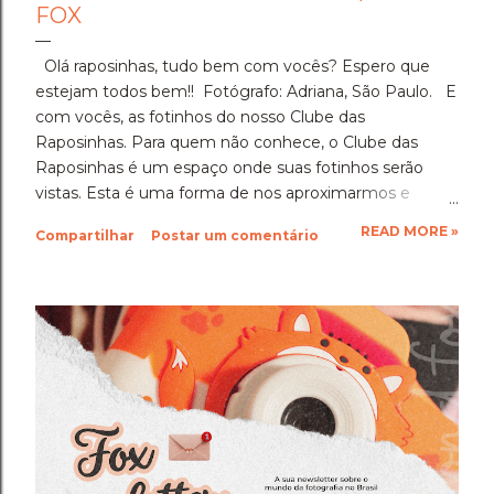
FOX
Olá raposinhas, tudo bem com vocês? Espero que
estejam todos bem!! Fotógrafo: Adriana, São Paulo. E
com vocês, as fotinhos do nosso Clube das
Raposinhas. Para quem não conhece, o Clube das
Raposinhas é um espaço onde suas fotinhos serão
vistas. Esta é uma forma de nos aproximarmos e
termos a fotografia como nosso elo. Para participar,
READ MORE »
Compartilhar
Postar um comentário
basta enviar suas fotinhos para o nosso e-mail
(blondfox@blondfox.com.br) juntamente com o seu
nome (primeiro nome para a identificação da foto), de
onde você é, e se preferir, contar um pouquinho sobre
suas fotinhos. Fique a vontade! Ficarei muito feliz de
recebê-las. Eu espero as suas obras de arte, ein?!
Beijos da raposa e até a próxima!!