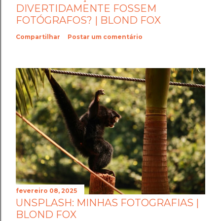
DIVERTIDAMENTE FOSSEM
FOTÓGRAFOS? | BLOND FOX
Compartilhar
Postar um comentário
fevereiro 08, 2025
UNSPLASH: MINHAS FOTOGRAFIAS |
BLOND FOX