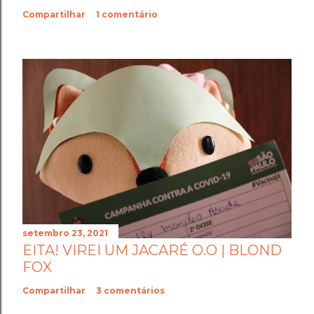
Compartilhar
1 comentário
setembro 23, 2021
EITA! VIREI UM JACARÉ O.O | BLOND
FOX
Compartilhar
3 comentários