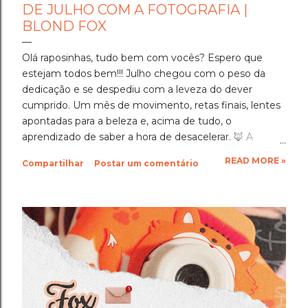
DE JULHO COM A FOTOGRAFIA |
BLOND FOX
Olá raposinhas, tudo bem com vocês? Espero que
estejam todos bem!!! Julho chegou com o peso da
dedicação e se despediu com a leveza do dever
cumprido. Um mês de movimento, retas finais, lentes
apontadas para a beleza e, acima de tudo, o
aprendizado de saber a hora de desacelerar. ​🦊 A
Imersão Absoluta: Estudar Além da Conta ​Julho foi o
READ MORE »
Compartilhar
Postar um comentário
mês em que a disciplina atingiu o seu ponto mais alto.
Estudar até o limite, mergulhar nas matérias e
entregar cada segundo de foco para uma prova tão
importante foi um exercício de resiliência e entrega.
Aprendi que quando a gente se compromete de
verdade com um objetivo, a nossa mente descobre
uma capacidade de sustentação que a gente nem
sabia que tinha. Foi exaustivo, mas foi a prova concreta
da minha própria força. 🦊 A Viagem para Holambra: O