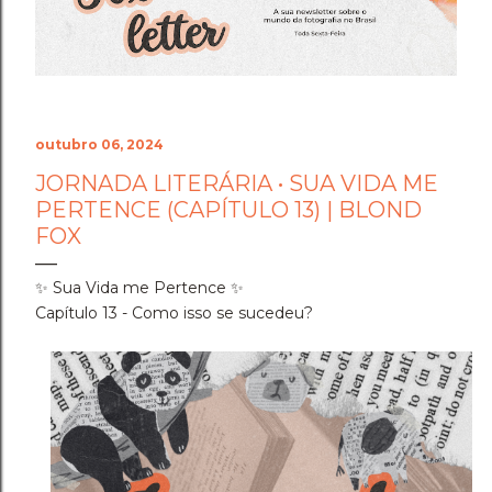
Cenário do Desafio ​Trocar de ar e ir fazer a prova em
Holambra transformou o peso do compromisso em
uma experiência memorável. A cidade das flores, com
sua arquitetura, suas estufas e suas estra...
outubro 06, 2024
JORNADA LITERÁRIA • SUA VIDA ME
PERTENCE (CAPÍTULO 13) | BLOND
FOX
✨ Sua Vida me Pertence ✨
Capítulo 13 - Como isso se sucedeu?