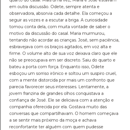
quarto do casal. Mais uma vez, Maria e José estavam
em outra discussão. Odete, sempre atenta e
observadora, absorvia cada detalhe. Ela começou a
seguir as vozes e a escutar a briga. A curiosidade
tomou conta dela, com muita vontade de saber o
motivo da discussão do casal. Maria murmurou,
tentando não acordar as crianças. José, sem paciência,
esbravejava com os braços agitados, em voz alta e
firme. O volume alto de sua voz deixava claro que ele
não se preocupava em ser discreto. Saiu do quarto e
bateu a porta com força. Enquanto isso, Odete
esboçou um sorriso irônico e soltou um suspiro cruel,
com a mente distorcida por mais um confronto que
parecia favorecer seus interesses. Lentamente, a
jovem franzina de grandes olhos conquistava a
confiança de José. Ele se deliciava com a atenção e
companhia oferecida por ela. Gostava muito das
conversas que compartilhavam. O homem começava
a se sentir mais próximo da moça e achava
reconfortante ter alguém com quem pudesse