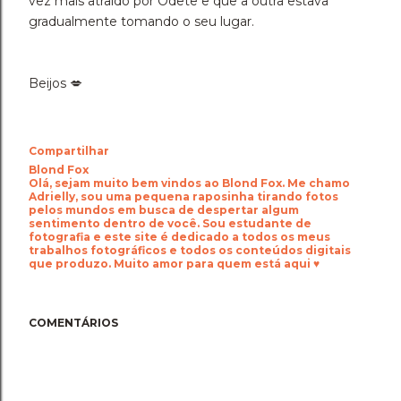
vez mais atraído por Odete e que a outra estava
gradualmente tomando o seu lugar.
Beijos 💋
Compartilhar
Blond Fox
Olá, sejam muito bem vindos ao Blond Fox. Me chamo
Adrielly, sou uma pequena raposinha tirando fotos
pelos mundos em busca de despertar algum
sentimento dentro de você. Sou estudante de
fotografia e este site é dedicado a todos os meus
trabalhos fotográficos e todos os conteúdos digitais
que produzo. Muito amor para quem está aqui ♥
COMENTÁRIOS