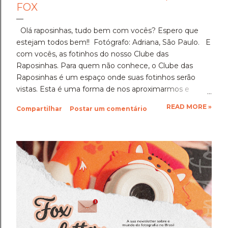
FOX
Olá raposinhas, tudo bem com vocês? Espero que
estejam todos bem!! Fotógrafo: Adriana, São Paulo. E
com vocês, as fotinhos do nosso Clube das
Raposinhas. Para quem não conhece, o Clube das
Raposinhas é um espaço onde suas fotinhos serão
vistas. Esta é uma forma de nos aproximarmos e
termos a fotografia como nosso elo. Para participar,
READ MORE »
Compartilhar
Postar um comentário
basta enviar suas fotinhos para o nosso e-mail
(blondfox@blondfox.com.br) juntamente com o seu
nome (primeiro nome para a identificação da foto), de
onde você é, e se preferir, contar um pouquinho sobre
suas fotinhos. Fique a vontade! Ficarei muito feliz de
recebê-las. Eu espero as suas obras de arte, ein?!
Beijos da raposa e até a próxima!!