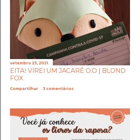
setembro 23, 2021
EITA! VIREI UM JACARÉ O.O | BLOND
FOX
Compartilhar
3 comentários