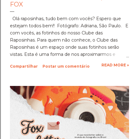
FOX
Olá raposinhas, tudo bem com vocês? Espero que
estejam todos bem!! Fotógrafo: Adriana, São Paulo. E
com vocês, as fotinhos do nosso Clube das
Raposinhas. Para quem não conhece, o Clube das
Raposinhas é um espaço onde suas fotinhos serão
vistas. Esta é uma forma de nos aproximarmos e
termos a fotografia como nosso elo. Para participar,
READ MORE »
Compartilhar
Postar um comentário
basta enviar suas fotinhos para o nosso e-mail
(blondfox@blondfox.com.br) juntamente com o seu
nome (primeiro nome para a identificação da foto), de
onde você é, e se preferir, contar um pouquinho sobre
suas fotinhos. Fique a vontade! Ficarei muito feliz de
recebê-las. Eu espero as suas obras de arte, ein?!
Beijos da raposa e até a próxima!!