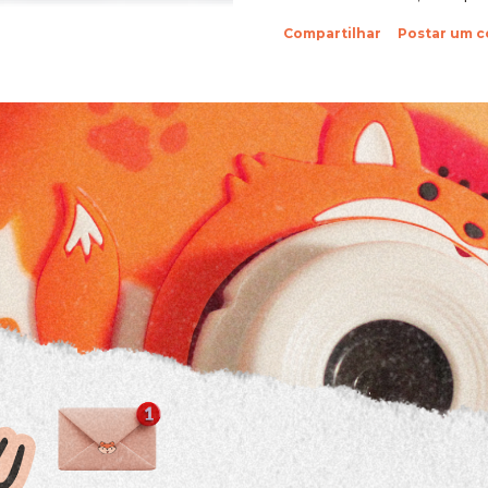
sobre suas fotinhos. Fi
Compartilhar
Postar um 
feliz de recebê-las. Eu 
ein?! Beijos da raposa e