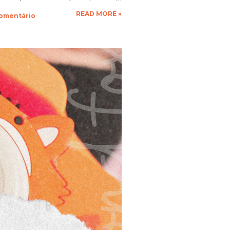
que a vontade! Ficarei muito
READ MORE »
comentário
espero as suas obras de arte,
 até a próxima!!