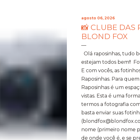
agosto 06, 2026
📸 CLUBE DAS 
BLOND FOX
Olá raposinhas, tudo 
estejam todos bem!! Fo
E com vocês, as fotinho
Raposinhas. Para quem
Raposinhas é um espaço
vistas. Esta é uma for
termos a fotografia com
basta enviar suas fotinh
(blondfox@blondfox.co
nome (primeiro nome par
de onde você é, e se p