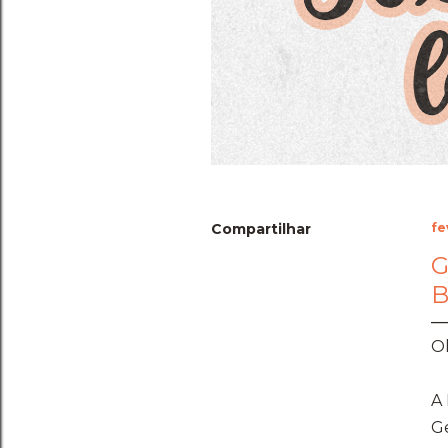
Compartilhar
fe
G
B
Ol
A 
Ge