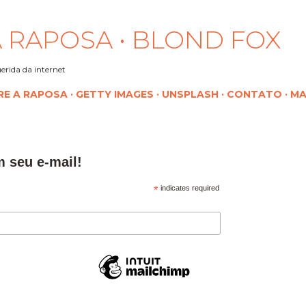
Pular para o conteúdo principal
 RAPOSA • BLOND FOX
erida da internet
RE A RAPOSA
GETTY IMAGES
UNSPLASH
CONTATO
MA
m seu e-mail!
*
indicates required