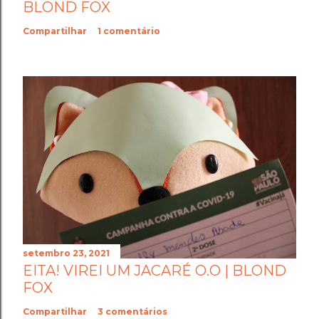
BLOND FOX
Compartilhar
1 comentário
setembro 23, 2021
EITA! VIREI UM JACARÉ O.O | BLOND
FOX
Compartilhar
3 comentários