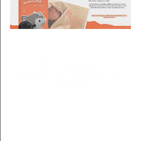
Tecnologia do Blogger
Todos os direitos reservados a Blond Fox ® - CNPJ:
49.281.366/0001-75