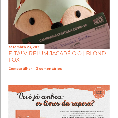
setembro 23, 2021
EITA! VIREI UM JACARÉ O.O | BLOND
FOX
Compartilhar
3 comentários