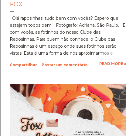
FOX
Olá raposinhas, tudo bem com vocês? Espero que
estejam todos bem!! Fotógrafo: Adriana, São Paulo. E
com vocês, as fotinhos do nosso Clube das
Raposinhas. Para quem não conhece, o Clube das
Raposinhas é um espaço onde suas fotinhos serão
vistas. Esta é uma forma de nos aproximarmos e
termos a fotografia como nosso elo. Para participar,
READ MORE »
Compartilhar
Postar um comentário
basta enviar suas fotinhos para o nosso e-mail
(blondfox@blondfox.com.br) juntamente com o seu
nome (primeiro nome para a identificação da foto), de
onde você é, e se preferir, contar um pouquinho sobre
suas fotinhos. Fique a vontade! Ficarei muito feliz de
recebê-las. Eu espero as suas obras de arte, ein?!
Beijos da raposa e até a próxima!!