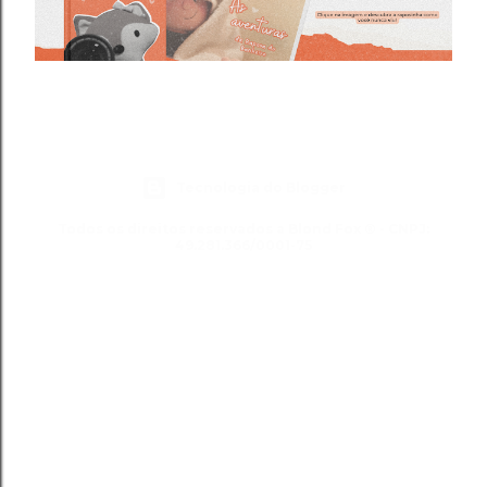
Tecnologia do Blogger
Todos os direitos reservados a Blond Fox ® - CNPJ:
49.281.366/0001-75