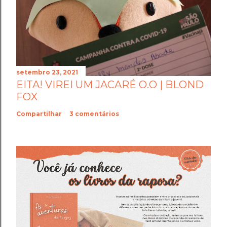
setembro 23, 2021
EITA! VIREI UM JACARÉ O.O | BLOND
FOX
Compartilhar
3 comentários