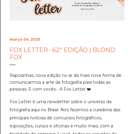
Cenário do Desafio ​Trocar de ar e ir fazer a prova em
Holambra transformou o peso do compromisso em
uma experiência memorável. A cidade das flores, com
sua arquitetura, suas estufas e suas estra...
março 04, 2025
FOX LETTER • 62ª EDIÇÃO | BLOND
FOX
Raposinhas, nova edição no ar da mais nova forma de
comunicarmos a arte da fotografia para todas as
pessoas. E com vocês... A Fox Letter ❤️
Fox Letter é uma newsletter sobre o universo da
fotografia aqui no Brasil. Nós fazemos a curadoria das
principais notícias de concursos fotográficos,
exposições, cursos e oficinas e muito mais, com a