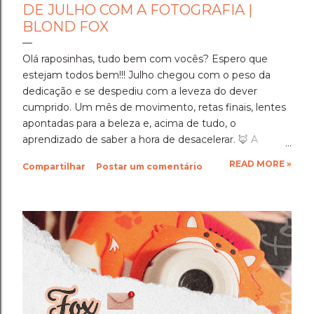
DE JULHO COM A FOTOGRAFIA |
BLOND FOX
Olá raposinhas, tudo bem com vocês? Espero que
estejam todos bem!!! Julho chegou com o peso da
dedicação e se despediu com a leveza do dever
cumprido. Um mês de movimento, retas finais, lentes
apontadas para a beleza e, acima de tudo, o
aprendizado de saber a hora de desacelerar. ​🦊 A
Imersão Absoluta: Estudar Além da Conta ​Julho foi o
READ MORE »
Compartilhar
Postar um comentário
mês em que a disciplina atingiu o seu ponto mais alto.
Estudar até o limite, mergulhar nas matérias e
entregar cada segundo de foco para uma prova tão
importante foi um exercício de resiliência e entrega.
Aprendi que quando a gente se compromete de
verdade com um objetivo, a nossa mente descobre
uma capacidade de sustentação que a gente nem
sabia que tinha. Foi exaustivo, mas foi a prova concreta
da minha própria força. 🦊 A Viagem para Holambra: O