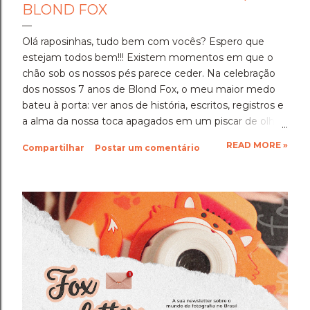
BLOND FOX
Olá raposinhas, tudo bem com vocês? Espero que
estejam todos bem!!! Existem momentos em que o
chão sob os nossos pés parece ceder. Na celebração
dos nossos 7 anos de Blond Fox, o meu maior medo
bateu à porta: ver anos de história, escritos, registros e
a alma da nossa toca apagados em um piscar de olhos,
sem aviso prévio. Para quem nos acompanha, os
READ MORE »
Compartilhar
Postar um comentário
últimos dias foram de uma tensão silenciosa e
profunda. Devido a uma falha geral no sistema do
Blogger/Google, onde ferramentas automatizadas de
Inteligência Artificial rotularam erroneamente milhares
de blogs legítimos pelo mundo como sites de
"conteúdo malicioso", a nossa casa virtual foi removida
do ar. E a dor foi dupla. Quando achamos que o
pesadelo tinha acabado e o blog retornou, ao entrar
em contato para contestar, um novo erro
automatizado bloqueou e removeu tudo outra vez.