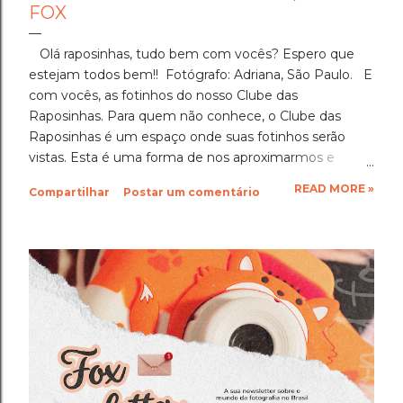
FOX
Olá raposinhas, tudo bem com vocês? Espero que
estejam todos bem!! Fotógrafo: Adriana, São Paulo. E
com vocês, as fotinhos do nosso Clube das
Raposinhas. Para quem não conhece, o Clube das
Raposinhas é um espaço onde suas fotinhos serão
vistas. Esta é uma forma de nos aproximarmos e
termos a fotografia como nosso elo. Para participar,
READ MORE »
Compartilhar
Postar um comentário
basta enviar suas fotinhos para o nosso e-mail
(blondfox@blondfox.com.br) juntamente com o seu
nome (primeiro nome para a identificação da foto), de
onde você é, e se preferir, contar um pouquinho sobre
suas fotinhos. Fique a vontade! Ficarei muito feliz de
recebê-las. Eu espero as suas obras de arte, ein?!
Beijos da raposa e até a próxima!!