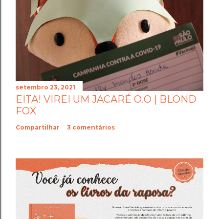
setembro 23, 2021
EITA! VIREI UM JACARÉ O.O | BLOND
FOX
Compartilhar
3 comentários