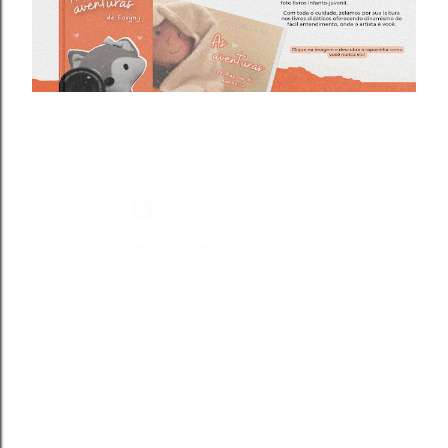
Tecnologia do Blogger
Todos os direitos reservados a Blond Fox ® - CNPJ:
49.281.366/0001-75